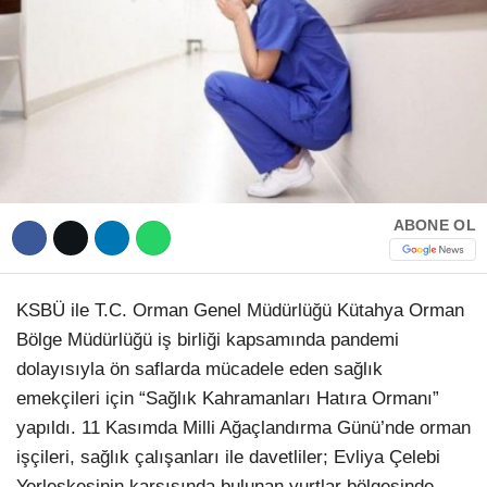
Hattı
TERCİH ROBOTU
Facebook
Instagram
ABONE OL
Youtube
KSBÜ ile T.C. Orman Genel Müdürlüğü Kütahya Orman
Bölge Müdürlüğü iş birliği kapsamında pandemi
TikTok
dolayısıyla ön saflarda mücadele eden sağlık
emekçileri için “Sağlık Kahramanları Hatıra Ormanı”
Dribbble
yapıldı. 11 Kasımda Milli Ağaçlandırma Günü’nde orman
işçileri, sağlık çalışanları ile davetliler; Evliya Çelebi
Telegram
Yerleşkesinin karşısında bulunan yurtlar bölgesinde,