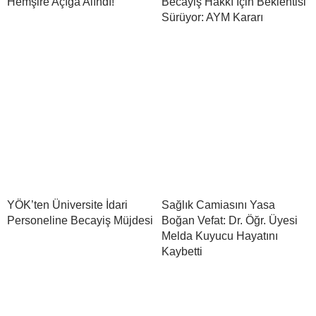
Hemşire Açığa Alındı!
Becayiş Hakkı İçin Beklentisi
Sürüyor: AYM Kararı
YÖK’ten Üniversite İdari
Sağlık Camiasını Yasa
Personeline Becayiş Müjdesi
Boğan Vefat: Dr. Öğr. Üyesi
Melda Kuyucu Hayatını
Kaybetti