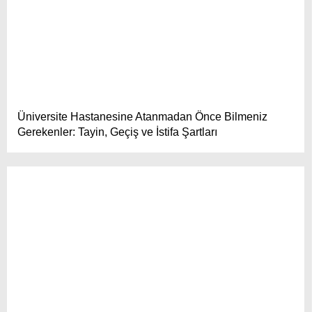
Hattı
TERCİH ROBOTU
Facebook
Üniversite Hastanesine Atanmadan Önce Bilmeniz
Gerekenler: Tayin, Geçiş ve İstifa Şartları
Instagram
Youtube
TikTok
Dribbble
Telegram