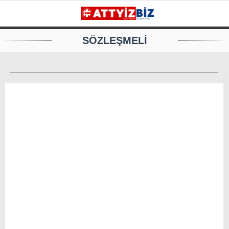
SÖZLEŞMELİ
GALERİ
VİDEO
YAZARLAR
KATEGORİLER
GÜNDEM
112 ACİL
KPSS
ATT
PARAMEDİK (AABT)
STK
WhatsApp İhbar
İLANLAR