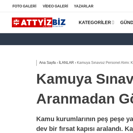
FOTO
GALERİ
VİDEO
GALERİ
YAZARLAR
KATEGORİLER
GÜN
Ana Sayfa
›
İLANLAR
›
Kamuya Sınavsız Personel Alımı: 
Kamuya Sınavs
Aranmadan Gö
Kamu kurumlarının peş peşe yay
dev bir fırsat kapısı aralandı.