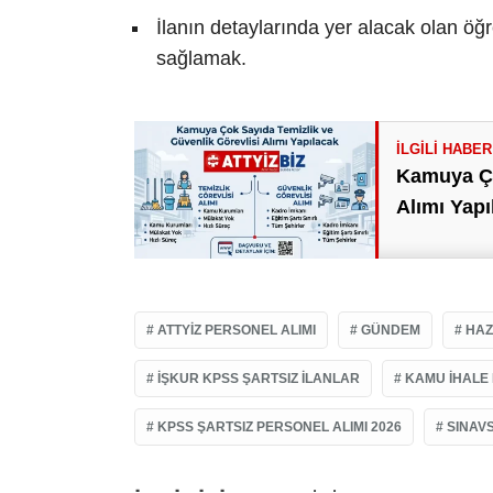
İlanın detaylarında yer alacak olan ö
sağlamak.
Kamuya Ço
Alımı Yapı
ATTYIZ PERSONEL ALIMI
GÜNDEM
HAZ
IŞKUR KPSS ŞARTSIZ ILANLAR
KAMU IHALE 
KPSS ŞARTSIZ PERSONEL ALIMI 2026
SINAVS