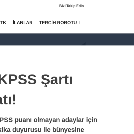
Bizi Takip Edin
STK
İLANLAR
TERCİH ROBOTU
 KPSS Şartı
tı!
Gündem
KPSS
KPSS puanı olmayan adaylar için
Tercih Robotu (Lisans)
akika duyurusu ile bünyesine