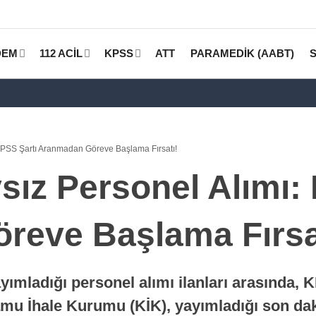
DEM
112 ACİL
KPSS
ATT
PARAMEDİK (AABT)
KPSS Şartı Aranmadan Göreve Başlama Fırsatı!
ız Personel Alımı:
reve Başlama Fırsa
ımladığı personel alımı ilanları arasında, 
 Kamu İhale Kurumu (KİK), yayımladığı son d