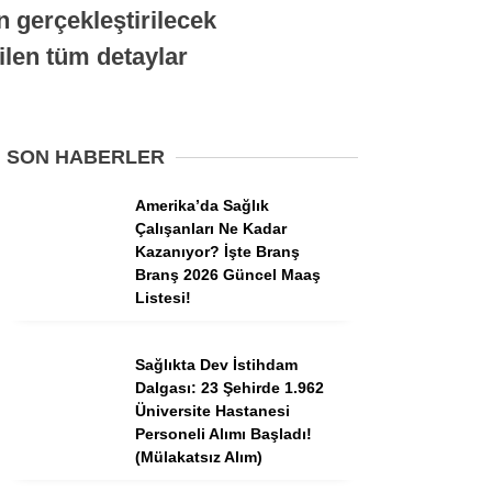
Tercih Robotu (Ön Lisans)
n gerçekleştirilecek
Tercih Robotu (Lise)
ilen tüm detaylar
SON HABERLER
Amerika’da Sağlık
Çalışanları Ne Kadar
Kazanıyor? İşte Branş
Branş 2026 Güncel Maaş
Listesi!
WhatsApp İhbar
Hattı
Sağlıkta Dev İstihdam
Dalgası: 23 Şehirde 1.962
Üniversite Hastanesi
Personeli Alımı Başladı!
(Mülakatsız Alım)
Facebook