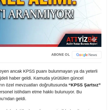
ABONE OL
steyen ancak KPSS puanı bulunmayan ya da yeterli
deli haber geldi. Kamuda yürütülen güncel
arın özel mevzuatları doğrultusunda
“KPSS Şartsız”
personel istihdam etme hakkı bulunuyor. Bu
u’ndan geldi.