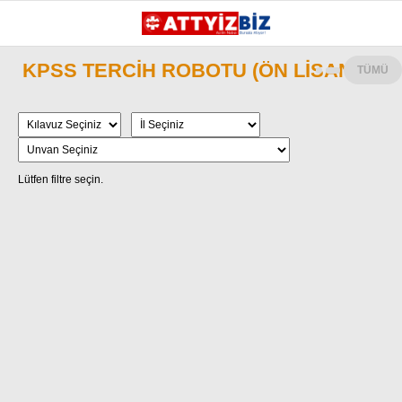
KPSS TERCİH ROBOTU (ÖN LİSANS)
TÜMÜ
GALERİ
VİDEO
YAZARLAR
KATEGORİLER
GÜNDEM
112 ACİL
KPSS
ATT
PARAMEDİK (AABT)
STK
WhatsApp İhbar
İLANLAR