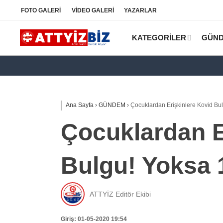
FOTO
GALERİ
VİDEO
GALERİ
YAZARLAR
KATEGORİLER
GÜN
Ana Sayfa
›
GÜNDEM
›
Çocuklardan Erişkinlere Kovid Bul
Çocuklardan E
Bulgu! Yoksa 
ATTYİZ Editör Ekibi
Giriş: 01-05-2020 19:54