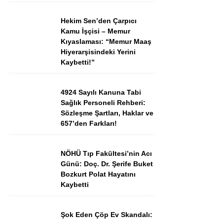
Hekim Sen’den Çarpıcı
Kamu İşçisi – Memur
Instagram
Kıyaslaması: “Memur Maaş
Hiyerarşisindeki Yerini
Youtube
Kaybetti!”
TikTok
4924 Sayılı Kanuna Tabi
Sağlık Personeli Rehberi:
Sözleşme Şartları, Haklar ve
Dribbble
657’den Farkları!
Telegram
NÖHÜ Tıp Fakültesi’nin Acı
Günü: Doç. Dr. Şerife Buket
Bozkurt Polat Hayatını
Kaybetti
Şok Eden Çöp Ev Skandalı: