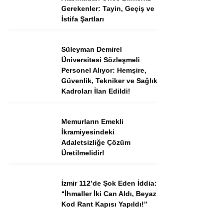
Tercih Robotu (Ön Lisans)
Gerekenler: Tayin, Geçiş ve
İstifa Şartları
Tercih Robotu (Lise)
Süleyman Demirel
Üniversitesi Sözleşmeli
Personel Alıyor: Hemşire,
Güvenlik, Tekniker ve Sağlık
Kadroları İlan Edildi!
Memurların Emekli
İkramiyesindeki
Adaletsizliğe Çözüm
WhatsApp İhbar
Üretilmelidir!
Hattı
İzmir 112’de Şok Eden İddia:
“İhmaller İki Can Aldı, Beyaz
Kod Rant Kapısı Yapıldı!”
Facebook