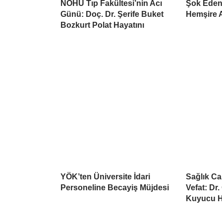
NÖHÜ Tıp Fakültesi’nin Acı
Şok Eden
Günü: Doç. Dr. Şerife Buket
Hemşire A
Bozkurt Polat Hayatını
YÖK’ten Üniversite İdari
Sağlık C
Personeline Becayiş Müjdesi
Vefat: Dr
Kuyucu Ha