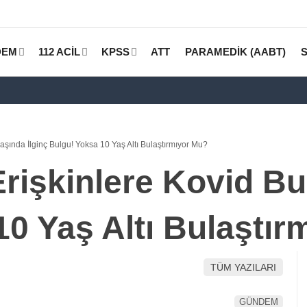
DEM
112 ACİL
KPSS
ATT
PARAMEDİK (AABT)
aşında İlginç Bulgu! Yoksa 10 Yaş Altı Bulaştırmıyor Mu?
rişkinlere Kovid Bul
10 Yaş Altı Bulaştır
TÜM YAZILARI
GÜNDEM