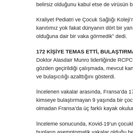
belirsiz olduğunu kabul etse de virüsün b
Kraliyet Pediatri ve Çocuk Sağlığı Kolej
kanıtımız yok fakat dünyanın dört bir yan
olduğuna dair bir vaka görmedik” dedi.
172 KİŞİYE TEMAS ETTİ, BULAŞTIRM
Doktor Alasdair Munro liderliğinde RCPCH 
gözden geçirildiği çalışmada, mevcut kan
ve bulaşıcılığı azalttığını gösterdi.
İncelenen vakalar arasında, Fransa’da 1
kimseye bulaştırmayan 9 yaşında bir çoc
olmadan Fransa’da üç farklı kayak okuluna
İnceleme sonucunda, Kovid-19’un çocukla
bunların asemptomatik vakalar olduğu bel