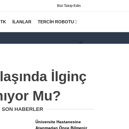
Bizi Takip Edin
STK
İLANLAR
TERCİH ROBOTU
aşında İlginç
mıyor Mu?
Gündem
KPSS
SON HABERLER
Tercih Robotu (Lisans)
Üniversite Hastanesine
Atanmadan Önce Bilmeniz