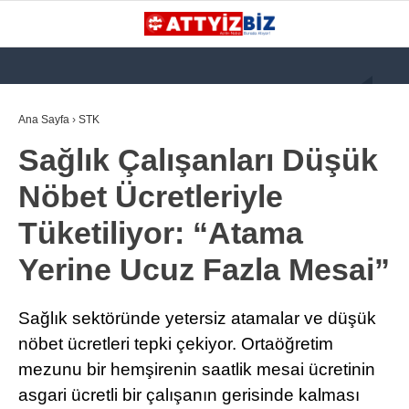
GALERİ
VİDEO
YAZARLAR
Ana Sayfa
›
STK
Sağlık Çalışanları Düşük
KATEGORİLER
Nöbet Ücretleriyle
GÜNDEM
Tüketiliyor: “Atama
112 ACİL
Yerine Ucuz Fazla Mesai”
KPSS
ATT
Sağlık sektöründe yetersiz atamalar ve düşük
PARAMEDİK (AABT)
nöbet ücretleri tepki çekiyor. Ortaöğretim
mezunu bir hemşirenin saatlik mesai ücretinin
STK
asgari ücretli bir çalışanın gerisinde kalması
WhatsApp İhbar
İLANLAR