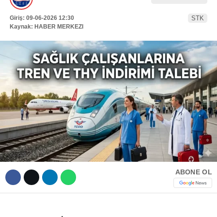
Hattı
TERCİH ROBOTU
Giriş: 09-06-2026 12:30
STK
Kaynak: HABER MERKEZI
Facebook
Instagram
Youtube
TikTok
ABONE OL
Dribbble
Telegram