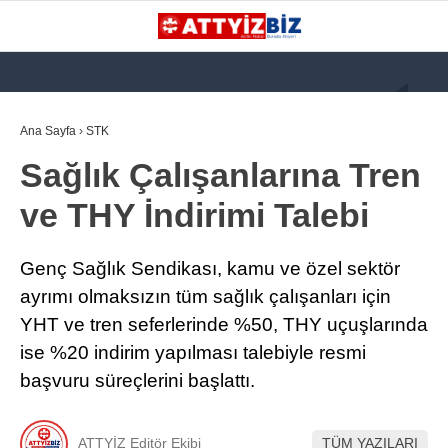
GALERİ
VİDEO
YAZARLAR
Ana Sayfa
›
STK
Sağlık Çalışanlarına Tren
KATEGORİLER
ve THY İndirimi Talebi
GÜNDEM
112 ACİL
Genç Sağlık Sendikası, kamu ve özel sektör
KPSS
ayrımı olmaksızın tüm sağlık çalışanları için
YHT ve tren seferlerinde %50, THY uçuşlarında
ATT
ise %20 indirim yapılması talebiyle resmi
PARAMEDİK (AABT)
başvuru süreçlerini başlattı.
STK
WhatsApp İhbar
ATTYİZ Editör Ekibi
TÜM YAZILARI
İLANLAR