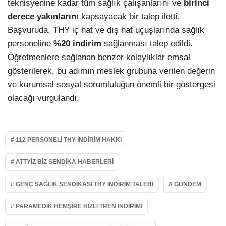
teknisyenine kadar tüm sağlık çalışanlarını ve
birinci
derece yakınlarını
kapsayacak bir talep iletti.
Başvuruda, THY iç hat ve dış hat uçuşlarında sağlık
personeline
%20 indirim
sağlanması talep edildi.
Öğretmenlere sağlanan benzer kolaylıklar emsal
gösterilerek, bu adımın meslek grubuna verilen değerin
ve kurumsal sosyal sorumluluğun önemli bir göstergesi
olacağı vurgulandı.
112 PERSONELI THY INDIRIM HAKKI
ATTYIZ BIZ SENDIKA HABERLERI
GENÇ SAĞLIK SENDIKASI THY INDIRIM TALEBI
GÜNDEM
PARAMEDIK HEMŞIRE HIZLI TREN INDIRIMI