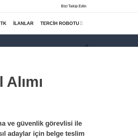
Bizi Takip Edin
STK
İLANLAR
TERCİH ROBOTU
 Alımı
Gündem
KPSS
 ve güvenlik görevlisi ile
Tercih Robotu (Lisans)
ıl adaylar için belge teslim