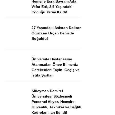
Hemşire Esra Bayram Ada
Vefat Etti, 2,5 Yaşındaki
Çocuğu Yetim Kaldı!
Instagram
27 Yaşındaki Asistan Doktor
Youtube
Oğuzcan Orçan Denizde
Boğuldu!
TikTok
Üniversite Hastanesine
Dribbble
Atanmadan Önce Bilmeniz
Gerekenler: Tayin, Geçiş ve
Telegram
İstifa Şartları
Süleyman Demirel
Üniversitesi Sözleşmeli
Personel Alıyor: Hemşire,
Güvenlik, Tekniker ve Sağlık
Kadroları İlan Edildi!