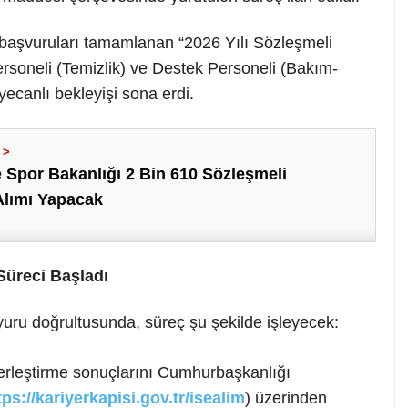
 başvuruları tamamlanan “2026 Yılı Sözleşmeli
rsoneli (Temizlik) ve Destek Personeli (Bakım-
ecanlı bekleyişi sona erdi.
 Spor Bakanlığı 2 Bin 610 Sözleşmeli
Alımı Yapacak
üreci Başladı
uru doğrultusunda, süreç şu şekilde işleyecek:
erleştirme sonuçlarını Cumhurbaşkanlığı
tps://kariyerkapisi.gov.tr/isealim
) üzerinden