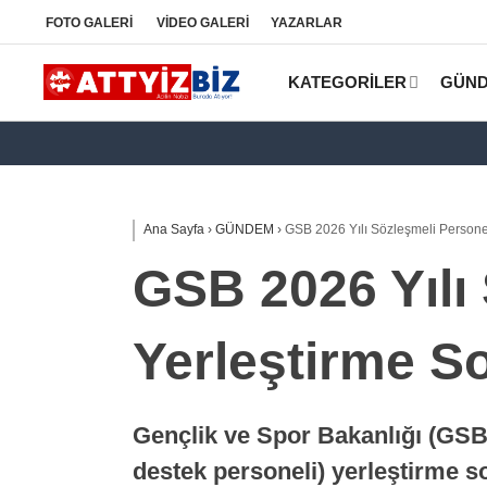
FOTO
GALERİ
VİDEO
GALERİ
YAZARLAR
KATEGORİLER
GÜN
Ana Sayfa
›
GÜNDEM
›
GSB 2026 Yılı Sözleşmeli Personel
GSB 2026 Yılı
Yerleştirme So
Gençlik ve Spor Bakanlığı (GSB)
destek personeli) yerleştirme so