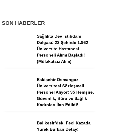
Tercih Robotu (Ön Lisans)
Tercih Robotu (Lise)
SON HABERLER
Sağlıkta Dev İstihdam
Dalgası: 23 Şehirde 1.962
Üniversite Hastanesi
Personeli Alımı Başladı!
(Mülakatsız Alım)
Eskişehir Osmangazi
Üniversitesi Sözleşmeli
WhatsApp İhbar
Personel Alıyor: 95 Hemşire,
Hattı
Güvenlik, Büro ve Sağlık
Kadroları İlan Edildi!
Balıkesir’deki Feci Kazada
Facebook
Yürek Burkan Detay: