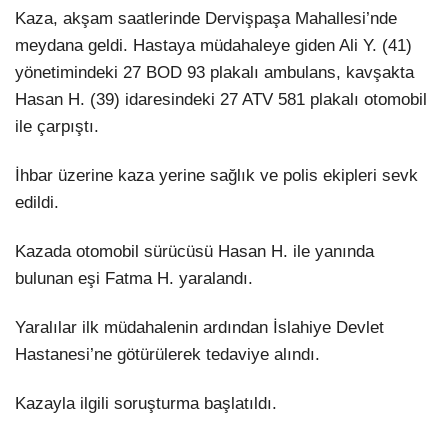
Hattı
Kaza, akşam saatlerinde Dervişpaşa Mahallesi’nde
TERCİH ROBOTU
meydana geldi. Hastaya müdahaleye giden Ali Y. (41)
yönetimindeki 27 BOD 93 plakalı ambulans, kavşakta
Hasan H. (39) idaresindeki 27 ATV 581 plakalı otomobil
Facebook
ile çarpıştı.
İhbar üzerine kaza yerine sağlık ve polis ekipleri sevk
edildi.
Instagram
Kazada otomobil sürücüsü Hasan H. ile yanında
Youtube
bulunan eşi Fatma H. yaralandı.
TikTok
Yaralılar ilk müdahalenin ardından İslahiye Devlet
Hastanesi’ne götürülerek tedaviye alındı.
Dribbble
Kazayla ilgili soruşturma başlatıldı.
Telegram