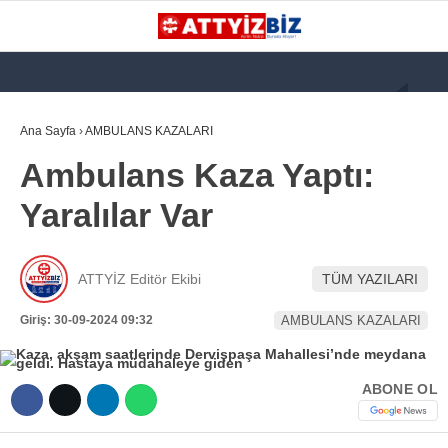
GALERİ
VİDEO
YAZARLAR
Ana Sayfa
›
AMBULANS KAZALARI
Ambulans Kaza Yaptı:
KATEGORİLER
Yaralılar Var
GÜNDEM
112 ACİL
ATTYİZ Editör Ekibi
TÜM YAZILARI
KPSS
Giriş: 30-09-2024 09:32
AMBULANS KAZALARI
ATT
PARAMEDİK (AABT)
ABONE OL
STK
WhatsApp İhbar
İLANLAR