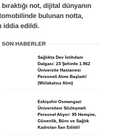
Tercih Robotu (Ön Lisans)
ıraktığı not, dijital dünyanın
Tercih Robotu (Lise)
 otomobilinde bulunan notta,
iddia edildi.
SON HABERLER
Sağlıkta Dev İstihdam
Dalgası: 23 Şehirde 1.962
Üniversite Hastanesi
Personeli Alımı Başladı!
(Mülakatsız Alım)
WhatsApp İhbar
Hattı
Eskişehir Osmangazi
Üniversitesi Sözleşmeli
Personel Alıyor: 95 Hemşire,
Güvenlik, Büro ve Sağlık
Kadroları İlan Edildi!
Facebook