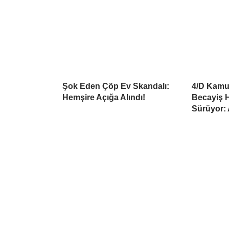
Şok Eden Çöp Ev Skandalı:
4/D Kamu 
Hemşire Açığa Alındı!
Becayiş H
Sürüyor: