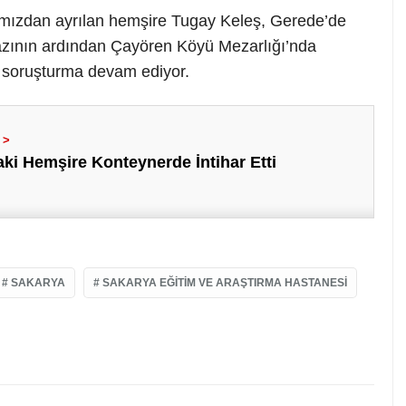
ramızdan ayrılan hemşire Tugay Keleş, Gerede’de
azının ardından Çayören Köyü Mezarlığı’nda
dli soruşturma devam ediyor.
ki Hemşire Konteynerde İntihar Etti
SAKARYA
SAKARYA EĞITIM VE ARAŞTIRMA HASTANESI