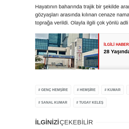
Hayatının baharında trajik bir şekilde a
gözyaşları arasında kılınan cenaze nam
toprağa verildi. Olayla ilgili çok yönlü a
28 Yaşında
GENÇ HEMŞIRE
HEMŞIRE
KUMAR
SANAL KUMAR
TUGAY KELEŞ
İLGİNİZİ
ÇEKEBİLİR