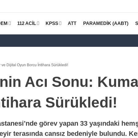
DEM
112 ACİL
KPSS
ATT
PARAMEDİK (AABT)
e Dijital Oyun Borcu İntihara Sürükledi!
in Acı Sonu: Kumar 
tihara Sürükledi!
stanesi’nde görev yapan 33 yaşındaki hemş
seyir terasında cansız bedeniyle bulundu. 