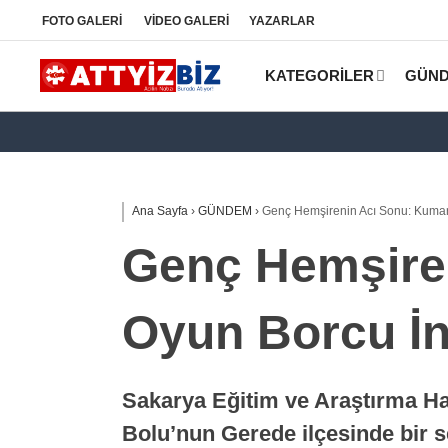
FOTO
GALERİ
VİDEO
GALERİ
YAZARLAR
KATEGORİLER
GÜN
Ana Sayfa
›
GÜNDEM
›
Genç Hemşirenin Acı Sonu: Kumar v
Genç Hemşiren
Oyun Borcu İn
Sakarya Eğitim ve Araştırma Ha
Bolu’nun Gerede ilçesinde bir 