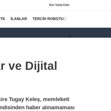
Bizi Takip Edin
STK
İLANLAR
TERCİH ROBOTU
ve Dijital
Gündem
KPSS
ire Tugay Keleş, memleketi
Tercih Robotu (Lisans)
Kendisinden haber alınamaması