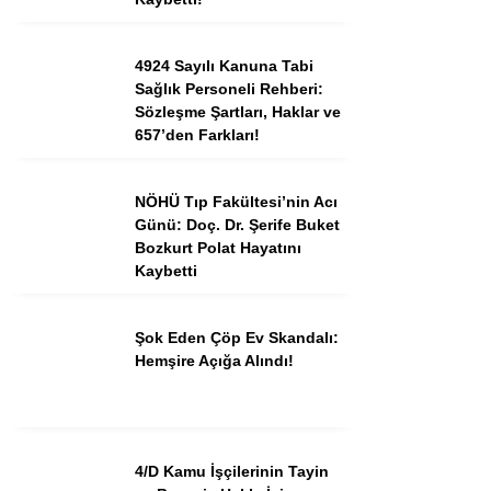
4924 Sayılı Kanuna Tabi
Sağlık Personeli Rehberi:
Sözleşme Şartları, Haklar ve
657’den Farkları!
NÖHÜ Tıp Fakültesi’nin Acı
Günü: Doç. Dr. Şerife Buket
Bozkurt Polat Hayatını
Kaybetti
Şok Eden Çöp Ev Skandalı:
Hemşire Açığa Alındı!
4/D Kamu İşçilerinin Tayin