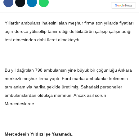
Hattı
TERCİH ROBOTU
Yıllardır ambulans ihalesini alan meşhur firma son yıllarda fiyatları
aşırı derece yükseltip tamir ettiği defibilatörün çalışıp çalışmadığı
Facebook
test etmesinden dahi ücret almaktaydı.
Instagram
Bu yıl dağıtılan 798 ambulansın yine büyük bir çoğunluğu Ankara
merkezli meşhur firma yaptı. Ford marka ambulanlar kelimenin
Youtube
tam anlamıyla harika şekilde üretilmiş. Sahadaki personeller
ambulanslardan oldukça memnun. Ancak asıl sorun
TikTok
Mercedeslerde..
Dribbble
Telegram
Mercedesin Yıldızı İşe Yaramadı..