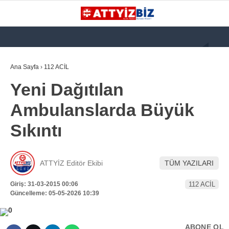
GALERİ
VİDEO
YAZARLAR
Ana Sayfa
›
112 ACİL
Yeni Dağıtılan
KATEGORİLER
Ambulanslarda Büyük
GÜNDEM
Sıkıntı
112 ACİL
KPSS
ATTYİZ Editör Ekibi
TÜM YAZILARI
ATT
Giriş: 31-03-2015 00:06
112 ACİL
PARAMEDİK (AABT)
Güncelleme: 05-05-2026 10:39
STK
WhatsApp İhbar
ABONE OL
İLANLAR