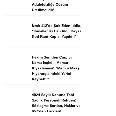
Adaletsizliğe Çözüm
Üretilmelidir!
Instagram
İzmir 112’de Şok Eden İddia:
“İhmaller İki Can Aldı, Beyaz
Youtube
Kod Rant Kapısı Yapıldı!”
TikTok
Hekim Sen’den Çarpıcı
Dribbble
Kamu İşçisi – Memur
Kıyaslaması: “Memur Maaş
Hiyerarşisindeki Yerini
Telegram
Kaybetti!”
4924 Sayılı Kanuna Tabi
Sağlık Personeli Rehberi:
Sözleşme Şartları, Haklar ve
657’den Farkları!