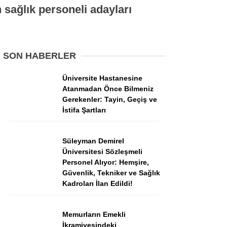
Tercih Robotu (Ön Lisans)
sağlık personeli adayları
Tercih Robotu (Lise)
SON HABERLER
Üniversite Hastanesine
Atanmadan Önce Bilmeniz
Gerekenler: Tayin, Geçiş ve
İstifa Şartları
Süleyman Demirel
WhatsApp İhbar
Üniversitesi Sözleşmeli
Hattı
Personel Alıyor: Hemşire,
Güvenlik, Tekniker ve Sağlık
Kadroları İlan Edildi!
Memurların Emekli
Facebook
İkramiyesindeki