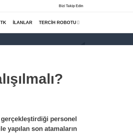
Bizi Takip Edin
STK
İLANLAR
TERCİH ROBOTU
ışılmalı?
Gündem
KPSS
gerçekleştirdiği personel
Tercih Robotu (Lisans)
le yapılan son atamaların