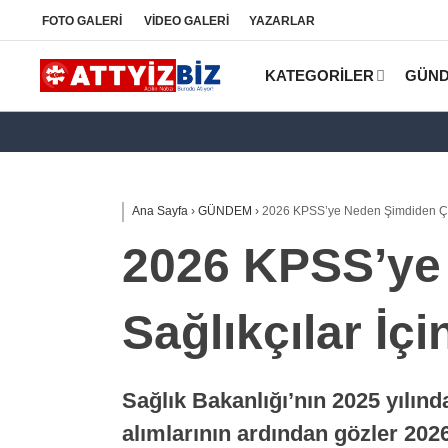
FOTO
GALERİ
VİDEO
GALERİ
YAZARLAR
KATEGORİLER
GÜN
Ana Sayfa
›
GÜNDEM
›
2026 KPSS’ye Neden Şimdiden Çalış
2026 KPSS’ye 
Sağlıkçılar İçi
Sağlık Bakanlığı’nın 2025 yılı
alımlarının ardından gözler 202