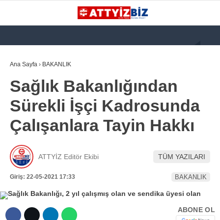
GALERİ
VİDEO
YAZARLAR
Ana Sayfa
›
BAKANLIK
Sağlık Bakanlığından
KATEGORİLER
Sürekli İşçi Kadrosunda
GÜNDEM
Çalışanlara Tayin Hakkı
112 ACİL
KPSS
ATTYİZ Editör Ekibi
TÜM YAZILARI
ATT
Giriş: 22-05-2021 17:33
BAKANLIK
PARAMEDİK (AABT)
STK
ABONE OL
WhatsApp İhbar
İLANLAR