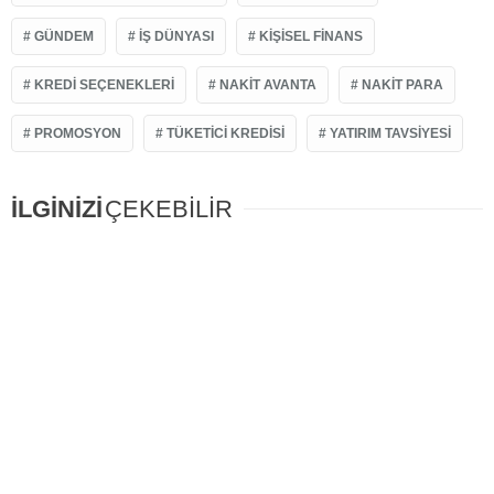
GÜNDEM
IŞ DÜNYASI
KIŞISEL FINANS
KREDI SEÇENEKLERI
NAKIT AVANTA
NAKIT PARA
PROMOSYON
TÜKETICI KREDISI
YATIRIM TAVSIYESI
İLGİNİZİ
ÇEKEBİLİR