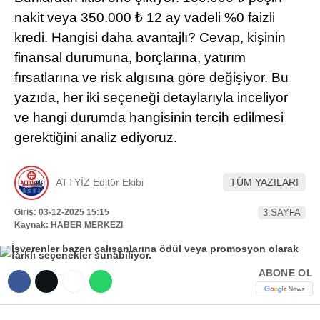
Hattı
nakit veya 350.000 ₺ 12 ay vadeli %0 faizli
TERCİH ROBOTU
kredi. Hangisi daha avantajlı? Cevap, kişinin
finansal durumuna, borçlarına, yatırım
fırsatlarına ve risk algısına göre değişiyor. Bu
Facebook
yazıda, her iki seçeneği detaylarıyla inceliyor
ve hangi durumda hangisinin tercih edilmesi
gerektiğini analiz ediyoruz.
Instagram
ATTYİZ Editör Ekibi
TÜM YAZILARI
Youtube
Giriş: 03-12-2025 15:15
3.SAYFA
Kaynak: HABER MERKEZI
TikTok
Dribbble
ABONE OL
Telegram