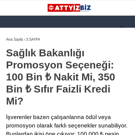
GALERİ
VİDEO
YAZARLAR
Ana Sayfa
›
3.SAYFA
Sağlık Bakanlığı
KATEGORİLER
Promosyon Seçeneği:
GÜNDEM
100 Bin ₺ Nakit Mi, 350
112 ACİL
Bin ₺ Sıfır Faizli Kredi
KPSS
Mi?
ATT
PARAMEDİK (AABT)
İşverenler bazen çalışanlarına ödül veya
STK
promosyon olarak farklı seçenekler sunabiliyor.
WhatsApp İhbar
Bunlardan ikisi öne çıkıyor: 100.000 ₺ peşin
İLANLAR