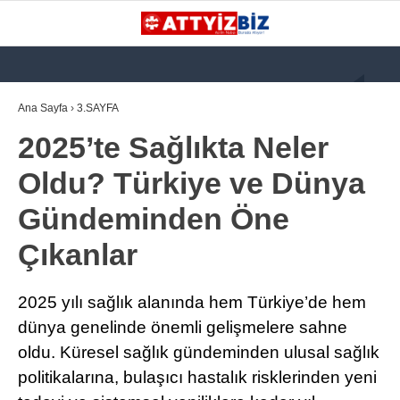
GALERİ
VİDEO
YAZARLAR
Ana Sayfa
›
3.SAYFA
2025’te Sağlıkta Neler
KATEGORİLER
Oldu? Türkiye ve Dünya
GÜNDEM
Gündeminden Öne
112 ACİL
Çıkanlar
KPSS
ATT
2025 yılı sağlık alanında hem Türkiye’de hem
dünya genelinde önemli gelişmelere sahne
PARAMEDİK (AABT)
oldu. Küresel sağlık gündeminden ulusal sağlık
STK
politikalarına, bulaşıcı hastalık risklerinden yeni
WhatsApp İhbar
İLANLAR