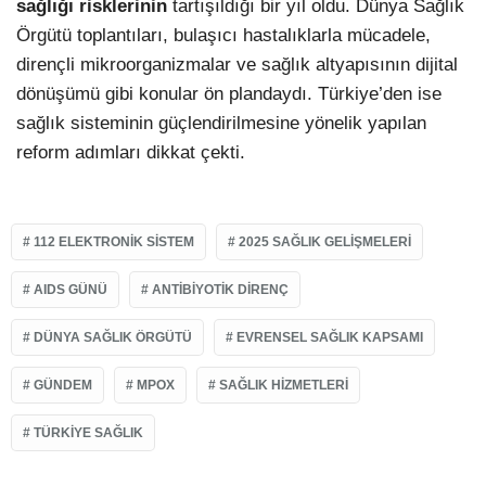
sağlığı risklerinin
tartışıldığı bir yıl oldu. Dünya Sağlık
Örgütü toplantıları, bulaşıcı hastalıklarla mücadele,
dirençli mikroorganizmalar ve sağlık altyapısının dijital
dönüşümü gibi konular ön plandaydı. Türkiye’den ise
sağlık sisteminin güçlendirilmesine yönelik yapılan
reform adımları dikkat çekti.
112 ELEKTRONIK SISTEM
2025 SAĞLIK GELIŞMELERI
AIDS GÜNÜ
ANTIBIYOTIK DIRENÇ
DÜNYA SAĞLIK ÖRGÜTÜ
EVRENSEL SAĞLIK KAPSAMI
GÜNDEM
MPOX
SAĞLIK HIZMETLERI
TÜRKIYE SAĞLIK