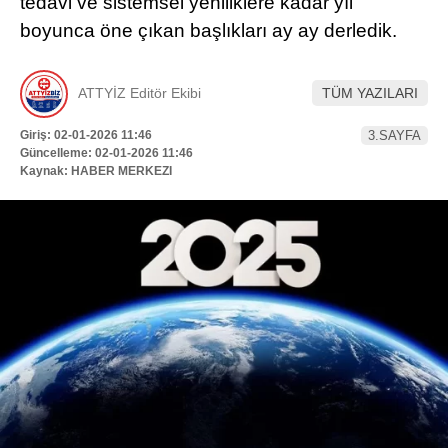
tedavi ve sistemsel yeniliklere kadar yıl
Hattı
boyunca öne çıkan başlıkları ay ay derledik.
TERCİH ROBOTU
ATTYİZ Editör Ekibi
TÜM YAZILARI
Facebook
Giriş: 02-01-2026 11:46
3.SAYFA
Güncelleme: 02-01-2026 11:46
Kaynak: HABER MERKEZI
Instagram
Youtube
TikTok
Dribbble
Telegram