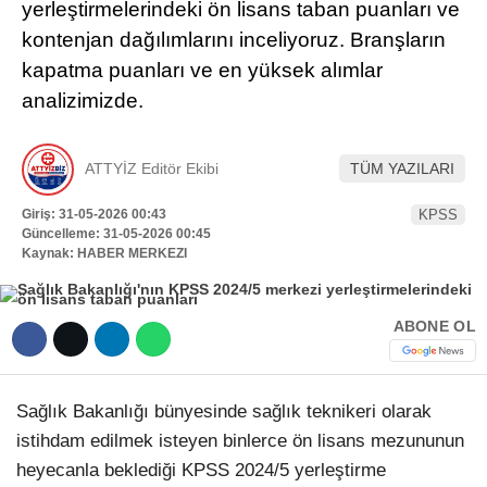
yerleştirmelerindeki ön lisans taban puanları ve
Hattı
kontenjan dağılımlarını inceliyoruz. Branşların
TERCİH ROBOTU
kapatma puanları ve en yüksek alımlar
analizimizde.
Facebook
ATTYİZ Editör Ekibi
TÜM YAZILARI
Giriş: 31-05-2026 00:43
KPSS
Instagram
Güncelleme: 31-05-2026 00:45
Kaynak: HABER MERKEZI
Youtube
ABONE OL
TikTok
Dribbble
Sağlık Bakanlığı bünyesinde sağlık teknikeri olarak
istihdam edilmek isteyen binlerce ön lisans mezununun
Telegram
heyecanla beklediği KPSS 2024/5 yerleştirme