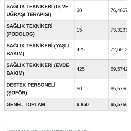
SAĞLIK TEKNİKERİ (İŞ VE
30
76,46673
UĞRAŞI TERAPİSİ)
SAĞLIK TEKNİKERİ
15
73,32334
(PODOLOG)
SAĞLIK TEKNİKERİ (YAŞLI
425
72,69132
BAKIM)
SAĞLIK TEKNİKERİ (EVDE
425
69,57423
BAKIM)
DESTEK PERSONELİ
50
65,57569
(ŞOFÖR)
GENEL TOPLAM
6.850
65,57569