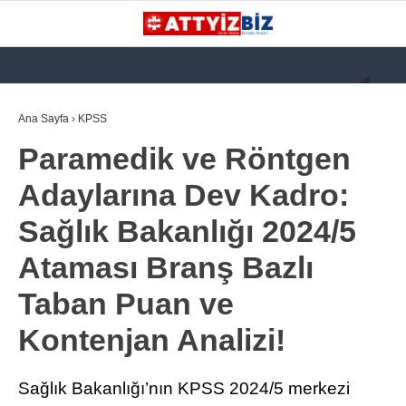
GALERİ
VİDEO
YAZARLAR
Ana Sayfa
›
KPSS
Paramedik ve Röntgen
KATEGORİLER
Adaylarına Dev Kadro:
GÜNDEM
Sağlık Bakanlığı 2024/5
112 ACİL
Ataması Branş Bazlı
KPSS
Taban Puan ve
ATT
Kontenjan Analizi!
PARAMEDİK (AABT)
STK
Sağlık Bakanlığı’nın KPSS 2024/5 merkezi
WhatsApp İhbar
İLANLAR