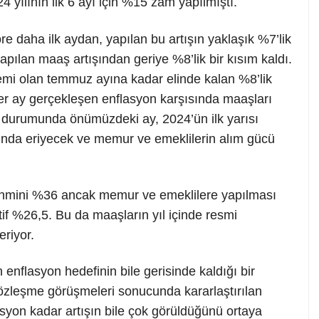
4 yılının ilk 6 ayı için %15 zam yapılmıştı.
e daha ilk aydan, yapılan bu artışın yaklaşık %7’lik
apılan maaş artışından geriye %8’lik bir kısım kaldı.
mi olan temmuz ayına kadar elinde kalan %8’lik
r ay gerçekleşen enflasyon karşısında maaşları
 durumunda önümüzdeki ay, 2024’ün ilk yarısı
ında eriyecek ve memur ve emeklilerin alım gücü
tahmini %36 ancak memur ve emeklilere yapılması
f %26,5. Bu da maaşların yıl içinde resmi
teriyor.
 enflasyon hedefinin bile gerisinde kaldığı bir
zleşme görüşmeleri sonucunda kararlaştırılan
syon kadar artışın bile çok görüldüğünü ortaya