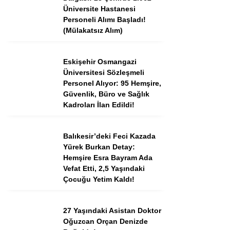
Tercih Robotu (Ön Lisans)
Üniversite Hastanesi
Personeli Alımı Başladı!
Tercih Robotu (Lise)
(Mülakatsız Alım)
Eskişehir Osmangazi
Üniversitesi Sözleşmeli
Personel Alıyor: 95 Hemşire,
Güvenlik, Büro ve Sağlık
Kadroları İlan Edildi!
Balıkesir’deki Feci Kazada
Yürek Burkan Detay:
WhatsApp İhbar
Hemşire Esra Bayram Ada
Hattı
Vefat Etti, 2,5 Yaşındaki
Çocuğu Yetim Kaldı!
27 Yaşındaki Asistan Doktor
Facebook
Oğuzcan Orçan Denizde