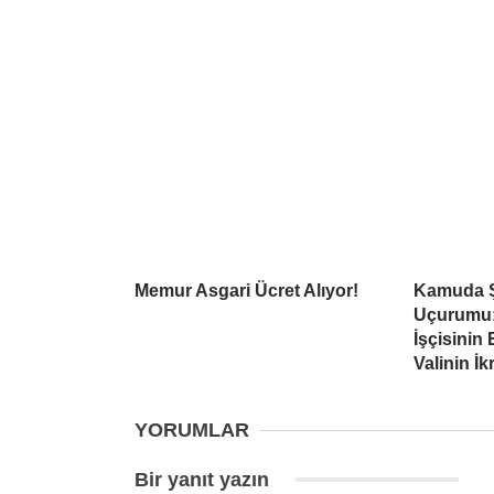
Memur Asgari Ücret Alıyor!
Kamuda Ş
Uçurumu: 
İşçisinin
Valinin İk
YORUMLAR
Bir yanıt yazın