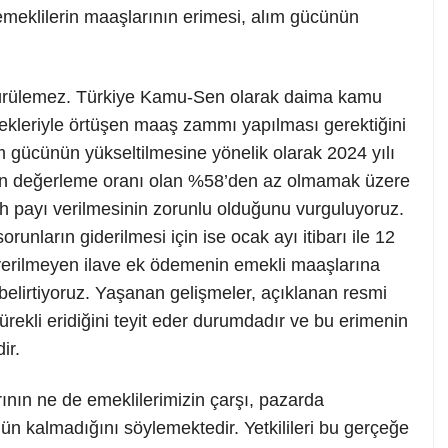
emeklilerin maaşlarının erimesi, alım gücünün
ürdürülemez. Türkiye Kamu-Sen olarak daima kamu
çekleriyle örtüşen maaş zammı yapılması gerektiğini
m gücünün yükseltilmesine yönelik olarak 2024 yılı
en değerleme oranı olan %58’den az olmamak üzere
ah payı verilmesinin zorunlu olduğunu vurguluyoruz.
nların giderilmesi için ise ocak ayı itibarı ile 12
verilmeyen ilave ek ödemenin emekli maaşlarına
belirtiyoruz. Yaşanan gelişmeler, açıklanan resmi
ekli eridiğini teyit eder durumdadır ve bu erimenin
ir.
ının ne de emeklilerimizin çarşı, pazarda
n kalmadığını söylemektedir. Yetkilileri bu gerçeğe