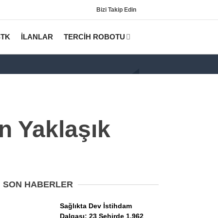
Bizi Takip Edin
STK
İLANLAR
TERCİH ROBOTU
 Yaklaşık
Gündem
KPSS
SON HABERLER
Tercih Robotu (Lisans)
Sağlıkta Dev İstihdam
Dalgası: 23 Şehirde 1.962