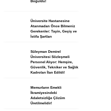
Boğuldu!
Instagram
Üniversite Hastanesine
Atanmadan Önce Bilmeniz
Youtube
Gerekenler: Tayin, Geçiş ve
İstifa Şartları
TikTok
Süleyman Demirel
Üniversitesi Sözleşmeli
Dribbble
Personel Alıyor: Hemşire,
Güvenlik, Tekniker ve Sağlık
Telegram
Kadroları İlan Edildi!
Memurların Emekli
İkramiyesindeki
Adaletsizliğe Çözüm
Üretilmelidir!