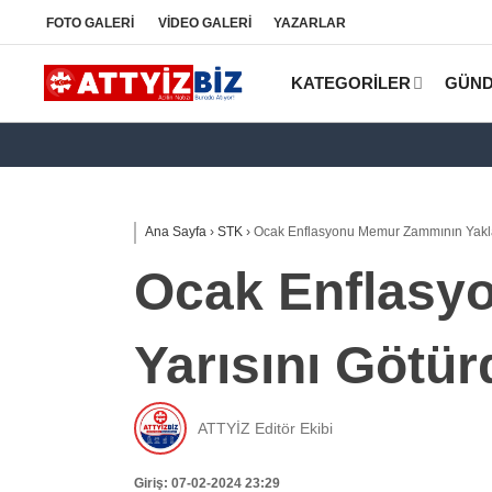
FOTO
GALERİ
VİDEO
GALERİ
YAZARLAR
KATEGORİLER
GÜN
Ana Sayfa
›
STK
›
Ocak Enflasyonu Memur Zammının Yaklaş
Ocak Enflasy
Yarısını Götür
ATTYİZ Editör Ekibi
Giriş: 07-02-2024 23:29