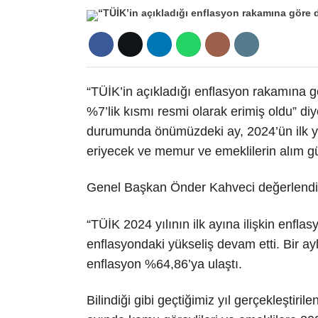
“TÜİK’in açıkladığı enflasyon rakamına gö
%7’lik kısmı resmi olarak erimiş oldu” d
durumunda önümüzdeki ay, 2024’ün ilk y
eriyecek ve memur ve emeklilerin alım g
Genel Başkan Önder Kahveci değerlendi
“TÜİK 2024 yılının ilk ayına ilişkin enfl
enflasyondaki yükseliş devam etti. Bir ayl
enflasyon %64,86’ya ulaştı.
Bilindiği gibi geçtiğimiz yıl gerçekleşti