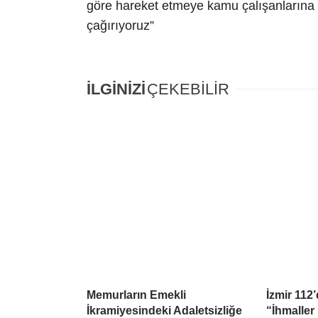
göre hareket etmeye kamu çalışanlarına r
çağırıyoruz”
İLGİNİZİ
ÇEKEBİLİR
Memurların Emekli
İzmir 112
İkramiyesindeki Adaletsizliğe
“İhmaller