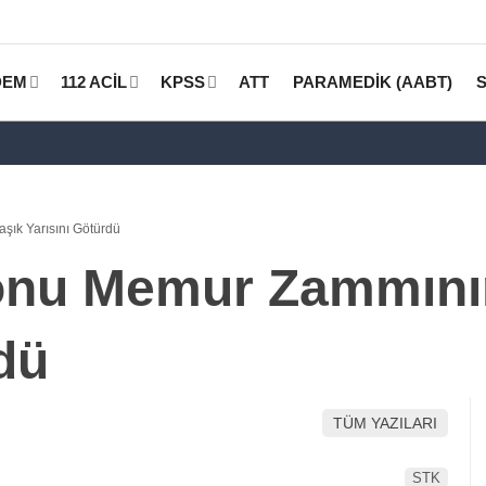
DEM
112 ACİL
KPSS
ATT
PARAMEDİK (AABT)
ık Yarısını Götürdü
onu Memur Zammının
dü
TÜM YAZILARI
STK