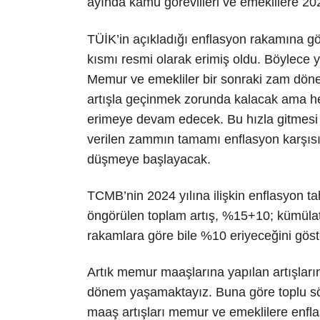
ayında kamu görevlileri ve emeklilere 202
TÜİK’in açıkladığı enflasyon rakamına gör
kısmı resmi olarak erimiş oldu. Böylece y
Memur ve emekliler bir sonraki zam döne
artışla geçinmek zorunda kalacak ama he
erimeye devam edecek. Bu hızla gitmesi
verilen zammın tamamı enflasyon karşıs
düşmeye başlayacak.
TCMB’nin 2024 yılına ilişkin enflasyon 
öngörülen toplam artış, %15+10; kümülati
rakamlara göre bile %10 eriyeceğini gös
Artık memur maaşlarına yapılan artışların
dönem yaşamaktayız. Buna göre toplu sö
maaş artışları memur ve emeklilere enfla