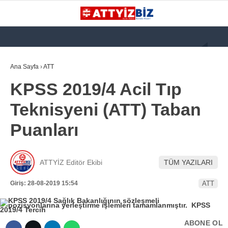
GALERİ
VİDEO
YAZARLAR
Ana Sayfa
›
ATT
KPSS 2019/4 Acil Tıp
KATEGORİLER
Teknisyeni (ATT) Taban
GÜNDEM
Puanları
112 ACİL
KPSS
ATTYİZ Editör Ekibi
TÜM YAZILARI
ATT
Giriş: 28-08-2019 15:54
ATT
PARAMEDİK (AABT)
STK
ABONE OL
WhatsApp İhbar
İLANLAR