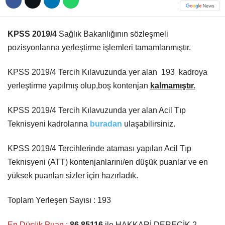
Hattı
TERCİH ROBOTU
KPSS 2019/4
Sağlık Bakanlığının sözleşmeli
pozisyonlarına yerleştirme işlemleri tamamlanmıştır.
Facebook
KPSS 2019/4 Tercih Kılavuzunda yer alan 193 kadroya
yerleştirme yapılmış olup,boş kontenjan
kalmamıştır.
Instagram
KPSS 2019/4 Tercih Kılavuzunda yer alan Acil Tıp
Teknisyeni kadrolarına
buradan
ulaşabilirsiniz.
Youtube
KPSS 2019/4 Tercihlerinde ataması yapılan Acil Tıp
TikTok
Teknisyeni (ATT) kontenjanlarını/en düşük puanlar ve en
yüksek puanları sizler için hazırladık.
Dribbble
Toplam Yerleşen Sayısı : 193
Telegram
En Düşük Puan :
86,85116
ile HAKKARİ DERECİK 2