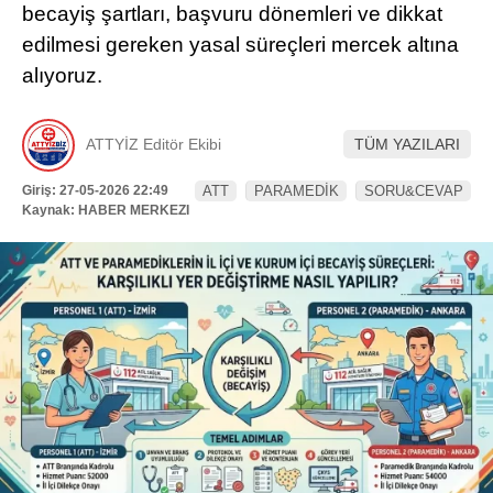
becayiş şartları, başvuru dönemleri ve dikkat
Hattı
TERCİH ROBOTU
edilmesi gereken yasal süreçleri mercek altına
alıyoruz.
Facebook
ATTYİZ Editör Ekibi
TÜM YAZILARI
Giriş: 27-05-2026 22:49
ATT
PARAMEDİK
SORU&CEVAP
Kaynak: HABER MERKEZI
Instagram
Youtube
TikTok
Dribbble
Telegram