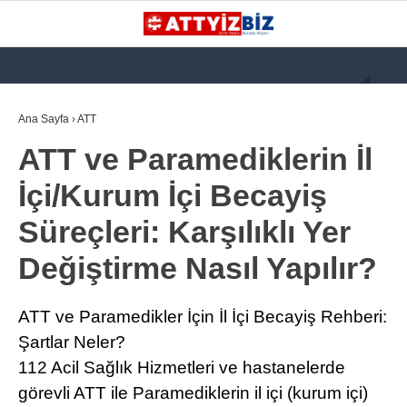
GALERİ
VİDEO
YAZARLAR
Ana Sayfa
›
ATT
ATT ve Paramediklerin İl
KATEGORİLER
İçi/Kurum İçi Becayiş
GÜNDEM
Süreçleri: Karşılıklı Yer
112 ACİL
Değiştirme Nasıl Yapılır?
KPSS
ATT
ATT ve Paramedikler İçin İl İçi Becayiş Rehberi:
PARAMEDİK (AABT)
Şartlar Neler?
112 Acil Sağlık Hizmetleri ve hastanelerde
STK
görevli ATT ile Paramediklerin il içi (kurum içi)
WhatsApp İhbar
İLANLAR