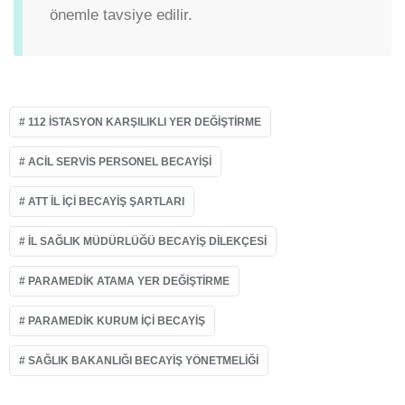
önemle tavsiye edilir.
112 ISTASYON KARŞILIKLI YER DEĞIŞTIRME
ACIL SERVIS PERSONEL BECAYIŞI
ATT IL IÇI BECAYIŞ ŞARTLARI
IL SAĞLIK MÜDÜRLÜĞÜ BECAYIŞ DILEKÇESI
PARAMEDIK ATAMA YER DEĞIŞTIRME
PARAMEDIK KURUM IÇI BECAYIŞ
SAĞLIK BAKANLIĞI BECAYIŞ YÖNETMELIĞI