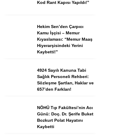
Kod Rant Kapısı Yapıldı!”
Instagram
Hekim Sen’den Çarpıcı
Kamu İşçisi – Memur
Youtube
Kıyaslaması: “Memur Maaş
Hiyerarşisindeki Yerini
Kaybetti!”
TikTok
Dribbble
4924 Sayılı Kanuna Tabi
Sağlık Personeli Rehberi:
Sözleşme Şartları, Haklar ve
Telegram
657’den Farkları!
NÖHÜ Tıp Fakültesi’nin Acı
Günü: Doç. Dr. Şerife Buket
Bozkurt Polat Hayatını
Kaybetti