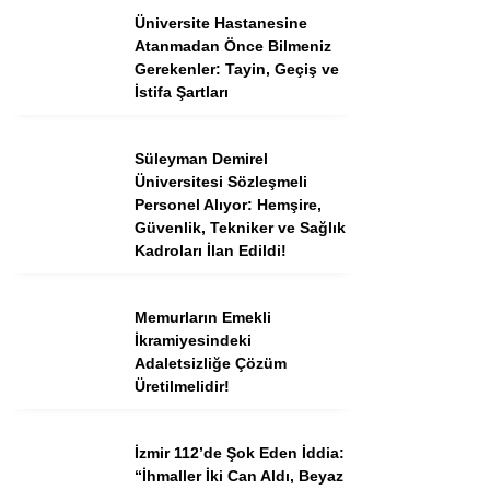
Tercih Robotu (Ön Lisans)
Üniversite Hastanesine
Atanmadan Önce Bilmeniz
Tercih Robotu (Lise)
Gerekenler: Tayin, Geçiş ve
İstifa Şartları
Süleyman Demirel
Üniversitesi Sözleşmeli
Personel Alıyor: Hemşire,
Güvenlik, Tekniker ve Sağlık
Kadroları İlan Edildi!
Memurların Emekli
WhatsApp İhbar
İkramiyesindeki
Hattı
Adaletsizliğe Çözüm
Üretilmelidir!
İzmir 112’de Şok Eden İddia:
Facebook
“İhmaller İki Can Aldı, Beyaz