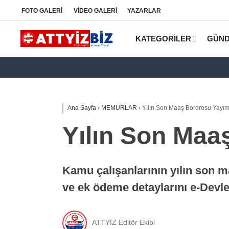
FOTO
GALERİ
VİDEO
GALERİ
YAZARLAR
KATEGORİLER
GÜN
Ana Sayfa
›
MEMURLAR
›
Yılın Son Maaş Bordrosu Yayım
Yılın Son Maa
Kamu çalışanlarının yılın son m
ve ek ödeme detaylarını e-Devle
ATTYİZ Editör Ekibi