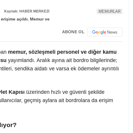
8
Kaynak: HABER MERKEZI
MEMURLAR
ABONE OL
apan
memur, sözleşmeli personel ve diğer kamu
osu
yayımlandı. Aralık ayına ait bordro bilgilerinde;
intileri, sendika aidatı ve varsa ek ödemeler ayrıntılı
let Kapısı
üzerinden hızlı ve güvenli şekilde
llanıcılar, geçmiş aylara ait bordrolara da erişim
lıyor?