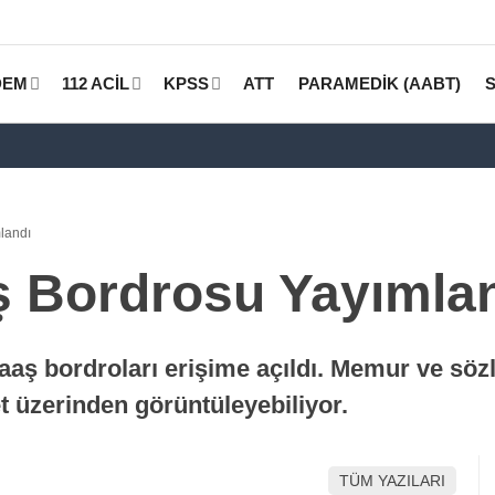
DEM
112 ACİL
KPSS
ATT
PARAMEDİK (AABT)
landı
ş Bordrosu Yayımla
aaş bordroları erişime açıldı. Memur ve söz
t üzerinden görüntüleyebiliyor.
TÜM YAZILARI