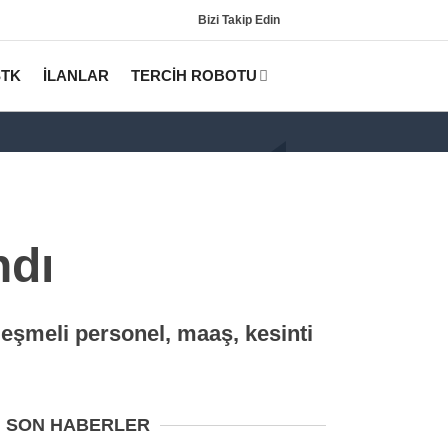
Bizi Takip Edin
STK
İLANLAR
TERCİH ROBOTU
ndı
leşmeli personel, maaş, kesinti
Gündem
KPSS
Tercih Robotu (Lisans)
SON HABERLER