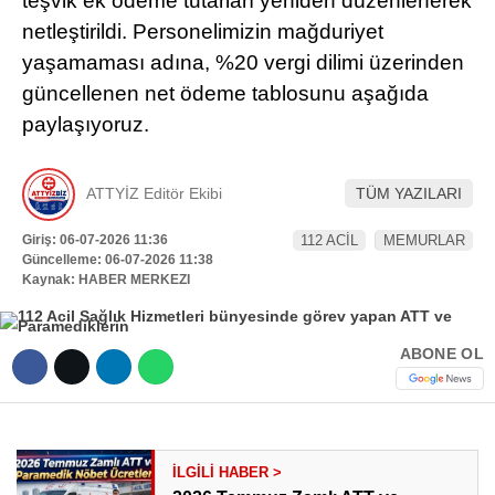
teşvik ek ödeme tutarları yeniden düzenlenerek
Hattı
netleştirildi. Personelimizin mağduriyet
TERCİH ROBOTU
yaşamaması adına, %20 vergi dilimi üzerinden
güncellenen net ödeme tablosunu aşağıda
paylaşıyoruz.
Facebook
ATTYİZ Editör Ekibi
TÜM YAZILARI
Instagram
Giriş: 06-07-2026 11:36
112 ACİL
MEMURLAR
Güncelleme: 06-07-2026 11:38
Kaynak: HABER MERKEZI
Youtube
TikTok
ABONE OL
Dribbble
Telegram