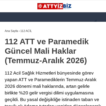
GALERİ
VİDEO
YAZARLAR
Ana Sayfa
›
112 ACİL
112 ATT ve Paramedik
KATEGORİLER
Güncel Mali Haklar
GÜNDEM
(Temmuz-Aralık 2026)
112 ACİL
KPSS
112 Acil Sağlık Hizmetleri bünyesinde görev
ATT
yapan ATT ve Paramediklerin Temmuz-Aralık
2026 dönemi mali haklarında, artan gelirle
PARAMEDİK (AABT)
birlikte %20 gelir vergisi dilimi uygulamasına
STK
geçildi. Bu yasal değişikliğe istinaden taban ve
WhatsApp İhbar
İLANLAR