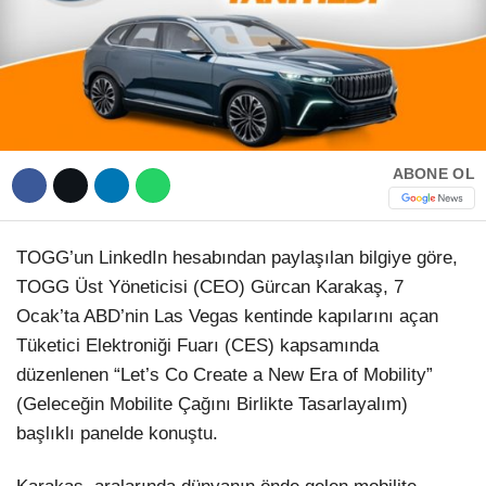
Hattı
TERCİH ROBOTU
Facebook
ABONE OL
Instagram
TOGG’un LinkedIn hesabından paylaşılan bilgiye göre,
Youtube
TOGG Üst Yöneticisi (CEO) Gürcan Karakaş, 7
Ocak’ta ABD’nin Las Vegas kentinde kapılarını açan
TikTok
Tüketici Elektroniği Fuarı (CES) kapsamında
düzenlenen “Let’s Co Create a New Era of Mobility”
(Geleceğin Mobilite Çağını Birlikte Tasarlayalım)
Dribbble
başlıklı panelde konuştu.
Telegram