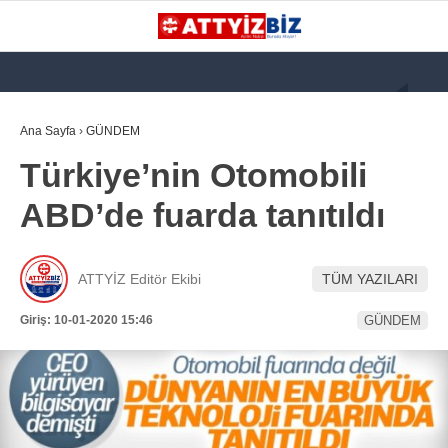
GALERİ
VİDEO
YAZARLAR
Ana Sayfa
›
GÜNDEM
Türkiye’nin Otomobili
KATEGORİLER
ABD’de fuarda tanıtıldı
GÜNDEM
112 ACİL
ATTYİZ Editör Ekibi
TÜM YAZILARI
KPSS
Giriş: 10-01-2020 15:46
GÜNDEM
ATT
PARAMEDİK (AABT)
STK
WhatsApp İhbar
İLANLAR