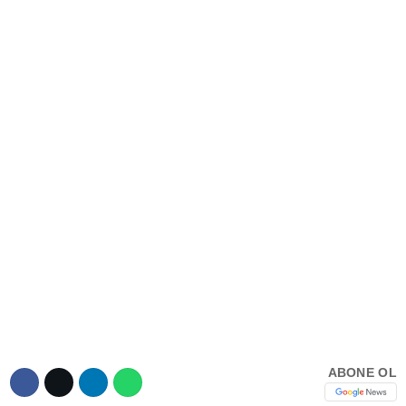
Hattı
TERCİH ROBOTU
Facebook
Instagram
Youtube
TikTok
Dribbble
ABONE OL
Telegram