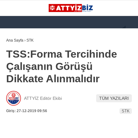
GALERİ
VİDEO
YAZARLAR
Ana Sayfa
›
STK
TSS:Forma Tercihinde
KATEGORİLER
Çalışanın Görüşü
GÜNDEM
Dikkate Alınmalıdır
112 ACİL
KPSS
ATTYİZ Editör Ekibi
TÜM YAZILARI
ATT
Giriş: 27-12-2019 09:56
STK
PARAMEDİK (AABT)
STK
WhatsApp İhbar
İLANLAR