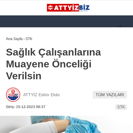
GALERİ
VİDEO
YAZARLAR
Ana Sayfa
›
STK
Sağlık Çalışanlarına
KATEGORİLER
Muayene Önceliği
GÜNDEM
Verilsin
112 ACİL
KPSS
ATTYİZ Editör Ekibi
TÜM YAZILARI
ATT
Giriş: 15-12-2023 08:37
STK
PARAMEDİK (AABT)
STK
WhatsApp İhbar
İLANLAR