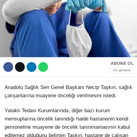
Hattı
TERCİH ROBOTU
Facebook
Instagram
ABONE OL
Youtube
Anadolu Sağlık Sen Genel Başkanı Necip Taşkın, sağlık
çalışanlarına muayene önceliği verilmesini istedi.
TikTok
Yataklı Tedavi Kurumlarında, diğer bazı kurum
Dribbble
mensuplarına öncelik tanındığı halde hastanenin kendi
personeline muayene de öncelik tanınmamasının kabul
Telegram
edilemez olduğunu belirten Taşkın, hastane de çalışan