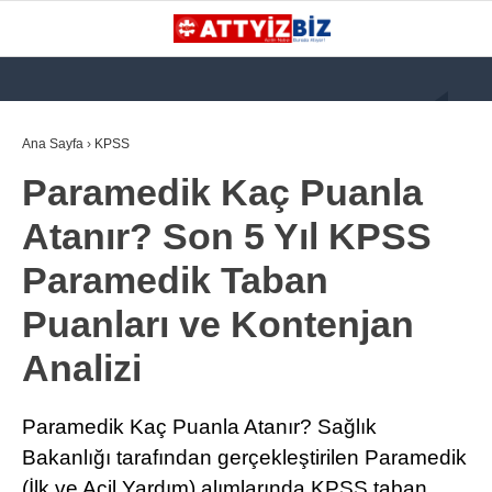
GALERİ
VİDEO
YAZARLAR
Ana Sayfa
›
KPSS
Paramedik Kaç Puanla
KATEGORİLER
Atanır? Son 5 Yıl KPSS
GÜNDEM
Paramedik Taban
112 ACİL
Puanları ve Kontenjan
KPSS
Analizi
ATT
PARAMEDİK (AABT)
Paramedik Kaç Puanla Atanır? Sağlık
STK
Bakanlığı tarafından gerçekleştirilen Paramedik
WhatsApp İhbar
(İlk ve Acil Yardım) alımlarında KPSS taban
İLANLAR