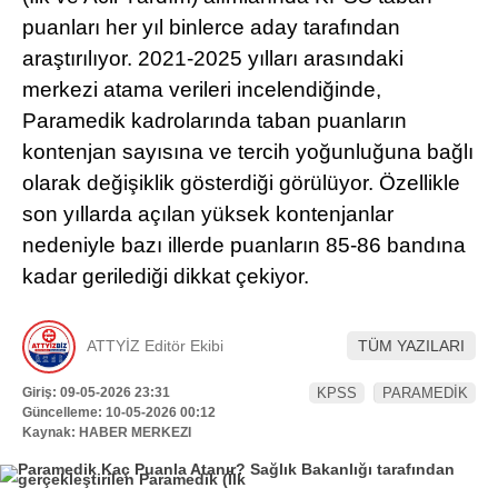
Hattı
puanları her yıl binlerce aday tarafından
TERCİH ROBOTU
araştırılıyor. 2021-2025 yılları arasındaki
merkezi atama verileri incelendiğinde,
Paramedik kadrolarında taban puanların
Facebook
kontenjan sayısına ve tercih yoğunluğuna bağlı
olarak değişiklik gösterdiği görülüyor. Özellikle
son yıllarda açılan yüksek kontenjanlar
Instagram
nedeniyle bazı illerde puanların 85-86 bandına
kadar gerilediği dikkat çekiyor.
Youtube
ATTYİZ Editör Ekibi
TÜM YAZILARI
TikTok
Giriş: 09-05-2026 23:31
KPSS
PARAMEDİK
Güncelleme: 10-05-2026 00:12
Dribbble
Kaynak: HABER MERKEZI
Telegram