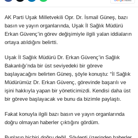
Hattı
TERCİH ROBOTU
AK Parti Uşak Milletvekili Opr. Dr. İsmail Güneş, bazı
basın ve yayın organlarında, Uşak İl Sağlık Müdürü
Erkan Güvenç’in görev değişimiyle ilgili yalan iddiaların
Facebook
ortaya atıldığını belirtti.
Uşak İl Sağlık Müdürü Dr. Erkan Güvenç’in Sağlık
Instagram
Bakanlığı’nda bir üst seviyedeki bir göreve
başlayacağını belirten Güneş, şöyle konuştu: “İl Sağlık
Youtube
Müdürümüz Dr. Erkan Güvenç, görevinde başarılı ve
işini hakkıyla yapan bir yöneticimizdi. Kendisi daha üst
TikTok
bir göreve başlayacak ve bunu da bizimle paylaştı.
Fakat konuyla ilgili bazı basın ve yayın organlarında
Dribbble
doğru olmayan haberler çıktığını gördüm.
Telegram
Bunların hiçbiri doğru değil. Söylenti üzerinden haberler