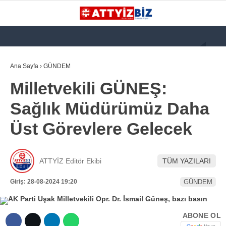
GALERİ
VİDEO
YAZARLAR
Ana Sayfa
›
GÜNDEM
Milletvekili GÜNEŞ:
KATEGORİLER
Sağlık Müdürümüz Daha
GÜNDEM
Üst Görevlere Gelecek
112 ACİL
KPSS
ATTYİZ Editör Ekibi
TÜM YAZILARI
ATT
Giriş: 28-08-2024 19:20
GÜNDEM
PARAMEDİK (AABT)
STK
ABONE OL
WhatsApp İhbar
İLANLAR