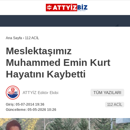
GALERİ
VİDEO
YAZARLAR
Ana Sayfa
›
112 ACİL
Meslektaşımız
KATEGORİLER
Muhammed Emin Kurt
GÜNDEM
Hayatını Kaybetti
112 ACİL
KPSS
ATTYİZ Editör Ekibi
TÜM YAZILARI
ATT
Giriş: 05-07-2014 19:36
112 ACİL
PARAMEDİK (AABT)
Güncelleme: 05-05-2026 10:26
STK
WhatsApp İhbar
İLANLAR