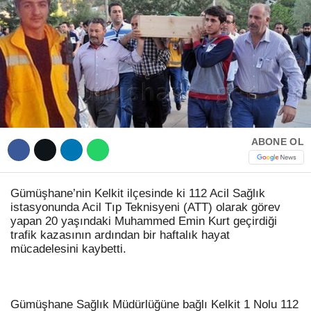
Hattı
TERCİH ROBOTU
Facebook
Instagram
ABONE OL
Youtube
Gümüşhane’nin Kelkit ilçesinde ki 112 Acil Sağlık
istasyonunda Acil Tıp Teknisyeni (ATT) olarak görev
TikTok
yapan 20 yaşındaki Muhammed Emin Kurt geçirdiği
trafik kazasının ardından bir haftalık hayat
mücadelesini kaybetti.
Dribbble
Telegram
Gümüşhane Sağlık Müdürlüğüne bağlı Kelkit 1 Nolu 112