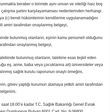
unmakla beraber o birimde aynı unvan ve niteliği haiz boş
ili çalışma şartını karşılayamaması nedenlerinden herhangi
eya (c) bendi hükümlerinin kendilerine uygulanamadığını
li amiri tarafından onaylanmış belgeyi,
binde bulunmuş olanların, eşinin kamu personeli olduğunu
 tarafından onaylanmış belgeyi,
alebinde bulunmuş olanların, talebine esas teşkil eden
u eş, anne, baba veya çocuklarına ait) üniversiteler veya
lınmış sağlık kurulu raporunun onaylı örneğini,
n, görev yaptığı kurumun atamaya yetkili amiri tarafından
elgesini,
saat 18.00’e kadar T.C. Sağlık Bakanlığı Genel Evrak
llesi Dumlupınar Bulvarı 6001 Cad. No: 9 06800