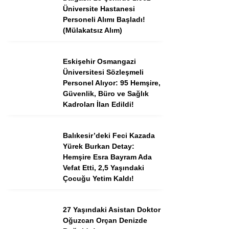
Tercih Robotu (Ön Lisans)
Üniversite Hastanesi
Personeli Alımı Başladı!
Tercih Robotu (Lise)
(Mülakatsız Alım)
Eskişehir Osmangazi
Üniversitesi Sözleşmeli
Personel Alıyor: 95 Hemşire,
Güvenlik, Büro ve Sağlık
Kadroları İlan Edildi!
Balıkesir’deki Feci Kazada
Yürek Burkan Detay:
WhatsApp İhbar
Hemşire Esra Bayram Ada
Hattı
Vefat Etti, 2,5 Yaşındaki
Çocuğu Yetim Kaldı!
27 Yaşındaki Asistan Doktor
Facebook
Oğuzcan Orçan Denizde