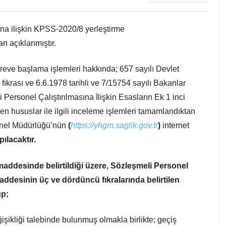
ına ilişkin KPSS-2020/8 yerleştirme
n açıklanmıştır.
ve başlama işlemleri hakkında; 657 sayılı Devlet
krası ve 6.6.1978 tarihli ve 7/15754 sayılı Bakanlar
Personel Çalıştırılmasına İlişkin Esasların Ek 1 inci
en hususlar ile ilgili inceleme işlemleri tamamlandıktan
enel Müdürlüğü’nün
(
https://yhgm.saglik.gov.tr
)
internet
ılacaktır.
ddesinde belirtildiği üzere, Sözleşmeli Personel
 maddesinin üç ve dördüncü fıkralarında belirtilen
up;
ikliği talebinde bulunmuş olmakla birlikte; geçiş