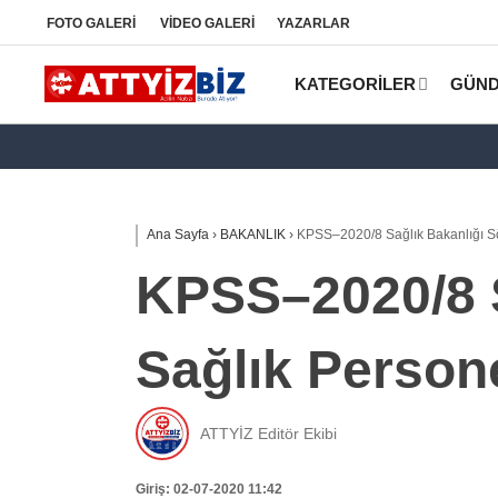
FOTO
GALERİ
VİDEO
GALERİ
YAZARLAR
KATEGORİLER
GÜN
Ana Sayfa
›
BAKANLIK
›
KPSS–2020/8 Sağlık Bakanlığı Sö
KPSS–2020/8 S
Sağlık Person
ATTYİZ Editör Ekibi
Giriş: 02-07-2020 11:42