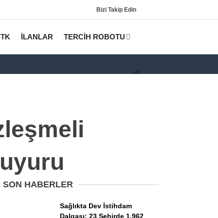
Bizi Takip Edin
STK
İLANLAR
TERCİH ROBOTU
zleşmeli
Duyuru
Gündem
KPSS
SON HABERLER
Tercih Robotu (Lisans)
Sağlıkta Dev İstihdam
Dalgası: 23 Şehirde 1.962