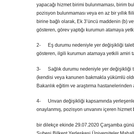
yapacağı hizmet birimi bulunmaması, birim bul
pozisyon bulunmaması veya en az bir yıllık fi
birine bağlı olarak, Ek 3’üncü maddenin (b) v
gösteren, görev yaptığı kurumun atamaya yetki
2- Eş durumu nedeniyle yer değişikliği tale
gösteren, ilgili kurumun atamaya yetkili amiri
3- Sağlık durumu nedeniyle yer değişikliği t
(kendisi veya kanunen bakmakla yükümlü olduğ
Bakanlık eğitim ve araştırma hastanelerinden a
4- Unvan değişikliği kapsamında yerleşenleri
onaylanmış, pozisyon unvanını içeren hizmet b
bir dilekçe ekinde 29.07.2020 Çarşamba günü 
Şubesi Bilkent Yerleşkesi Üniversiteler Maha