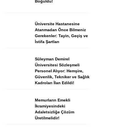
Boğuldu!
Instagram
Üniversite Hastanesine
Atanmadan Önce Bilmeniz
Youtube
Gerekenler: Tayin, Geçiş ve
İstifa Şartları
TikTok
Süleyman Demirel
Üniversitesi Sözleşmeli
Dribbble
Personel Alıyor: Hemşire,
Güvenlik, Tekniker ve Sağlık
Telegram
Kadroları İlan Edildi!
Memurların Emekli
İkramiyesindeki
Adaletsizliğe Çözüm
Üretilmelidir!