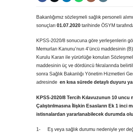
Bakanlığımız sözleşmeli sağlık personeli alım
sonuçları
01.07.2020
tarihinde ÖSYM tarafında
KPSS-2020/8 sonucuna göre yerleşenlerin göre
Memurları Kanunu’nun 4’üncü maddesinin (B) fı
Kurulu Kararı ile yürürlüğe konulan Sözleşmeli 
maddesinin üç ve dördüncü fıkralarında belirtil
sonra Sağlık Bakanlığı Yönetim Hizmetleri G
adresinde
en kısa sürede detaylı duyuru yap
KPSS-2020/8 Tercih Kılavuzunun 10 uncu ma
Çalıştırılmasına İlişkin Esasların Ek 1 inci
istisnalardan yararlanabilecek durumda ol
1- Eş veya sağlık durumu nedeniyle yer değiş