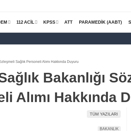
DEM
112 ACİL
KPSS
ATT
PARAMEDİK (AABT)
zleşmeli Sağlık Personeli Alımı Hakkında Duyuru
ağlık Bakanlığı Sö
eli Alımı Hakkında 
TÜM YAZILARI
BAKANLIK