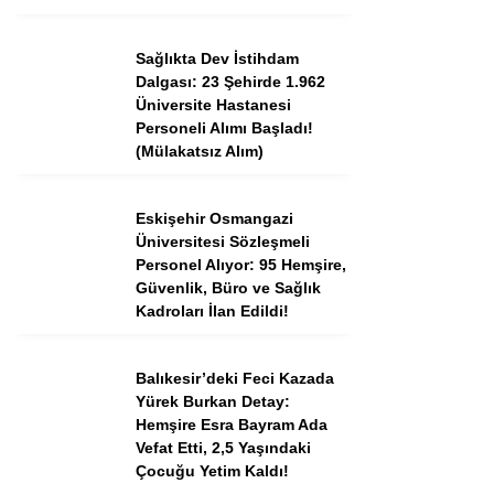
Tercih Robotu (Ön Lisans)
Tercih Robotu (Lise)
Sağlıkta Dev İstihdam
Dalgası: 23 Şehirde 1.962
Üniversite Hastanesi
Personeli Alımı Başladı!
(Mülakatsız Alım)
Eskişehir Osmangazi
Üniversitesi Sözleşmeli
Personel Alıyor: 95 Hemşire,
Güvenlik, Büro ve Sağlık
Kadroları İlan Edildi!
WhatsApp İhbar
Hattı
Balıkesir’deki Feci Kazada
Yürek Burkan Detay:
Hemşire Esra Bayram Ada
Vefat Etti, 2,5 Yaşındaki
Facebook
Çocuğu Yetim Kaldı!