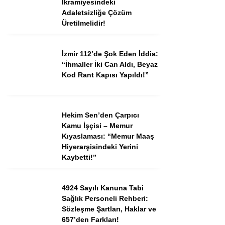
İkramiyesindeki
Adaletsizliğe Çözüm
Üretilmelidir!
İzmir 112’de Şok Eden İddia:
“İhmaller İki Can Aldı, Beyaz
Kod Rant Kapısı Yapıldı!”
Hekim Sen’den Çarpıcı
Kamu İşçisi – Memur
Kıyaslaması: “Memur Maaş
Hiyerarşisindeki Yerini
Kaybetti!”
4924 Sayılı Kanuna Tabi
Sağlık Personeli Rehberi:
Sözleşme Şartları, Haklar ve
657’den Farkları!