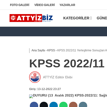
FOTO
GALERİ
VİDEO
GALERİ
YAZARLAR
KATEGORİLER
GÜN
Ana Sayfa
›
KPSS
›
KPSS 2022/11 Yerleştirme Sonuçları A
KPSS 2022/11 
ATTYİZ Editör Ekibi
Giriş: 13-12-2022 23:27