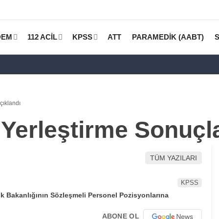
DEM
112 ACİL
KPSS
ATT
PARAMEDİK (AABT)
çıklandı
Yerleştirme Sonuçla
TÜM YAZILARI
KPSS
ABONE OL