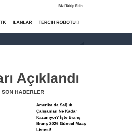
Bizi Takip Edin
STK
İLANLAR
TERCİH ROBOTU
rı Açıklandı
SON HABERLER
Gündem
Amerika’da Sağlık
KPSS
Çalışanları Ne Kadar
Kazanıyor? İşte Branş
Tercih Robotu (Lisans)
Branş 2026 Güncel Maaş
Listesi!