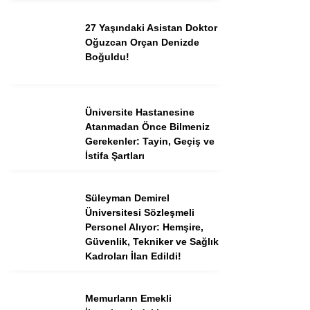
27 Yaşındaki Asistan Doktor
Oğuzcan Orçan Denizde
Instagram
Boğuldu!
Youtube
Üniversite Hastanesine
TikTok
Atanmadan Önce Bilmeniz
Gerekenler: Tayin, Geçiş ve
İstifa Şartları
Dribbble
Süleyman Demirel
Telegram
Üniversitesi Sözleşmeli
Personel Alıyor: Hemşire,
Güvenlik, Tekniker ve Sağlık
Kadroları İlan Edildi!
Memurların Emekli