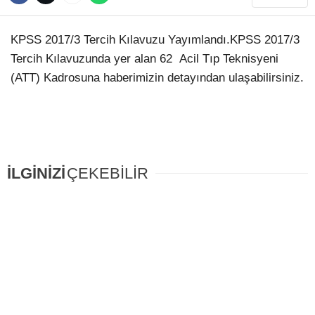
Hattı
TERCİH ROBOTU
KPSS 2017/3 Tercih Kılavuzu Yayımlandı.KPSS 2017/3
Tercih Kılavuzunda yer alan 62 Acil Tıp Teknisyeni
(ATT) Kadrosuna haberimizin detayından ulaşabilirsiniz.
Facebook
Instagram
İLGİNİZİ
ÇEKEBİLİR
Youtube
TikTok
Dribbble
Telegram