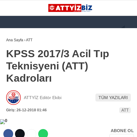
GALERİ
VİDEO
YAZARLAR
Ana Sayfa
›
ATT
KPSS 2017/3 Acil Tıp
KATEGORİLER
Teknisyeni (ATT)
GÜNDEM
Kadroları
112 ACİL
KPSS
ATTYİZ Editör Ekibi
TÜM YAZILARI
ATT
Giriş: 26-12-2018 01:46
ATT
PARAMEDİK (AABT)
STK
ABONE OL
WhatsApp İhbar
İLANLAR