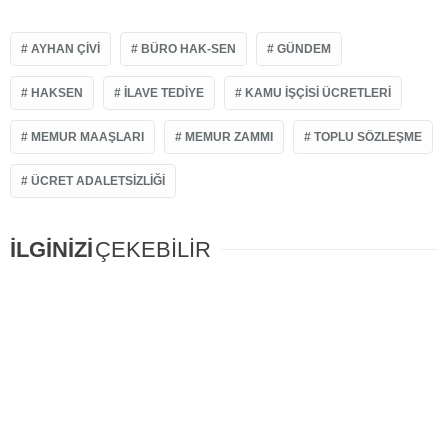
AYHAN ÇIVI
BÜRO HAK-SEN
GÜNDEM
HAKSEN
İLAVE TEDIYE
KAMU İŞÇISI ÜCRETLERI
MEMUR MAAŞLARI
MEMUR ZAMMI
TOPLU SÖZLEŞME
ÜCRET ADALETSIZLIĞI
İLGİNİZİ
ÇEKEBİLİR