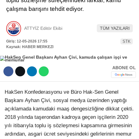
toplu sözleşme süreçlerindeki farklar, kamu
Hattı
çalışma barışını tehdit ediyor.
TERCİH ROBOTU
ATTYİZ Editör Ekibi
TÜM YAZILARI
Facebook
Giriş: 12-05-2026 17:55
STK
Kaynak: HABER MERKEZI
Instagram
ABONE OL
Youtube
HakSen Konfederasyonu ve Büro Hak-Sen Genel
TikTok
Başkanı Ayhan Çivi, sosyal medya üzerinden yaptığı
açıklamada kamudaki maaş dengesizliğine dikkat çekti.
Dribbble
2018 yılında taşerondan kadroya geçen işçilerin 2020
yılı itibarıyla toplu iş sözleşmesi kapsamına girmesinin
Telegram
ardından, asgari ücret seviyesindeki gelirlerinin memur