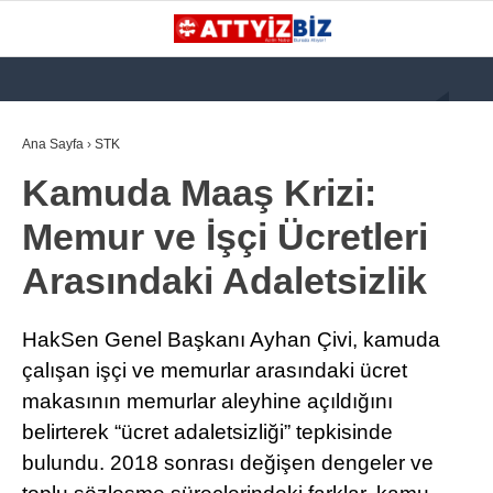
GALERİ
VİDEO
YAZARLAR
Ana Sayfa
›
STK
Kamuda Maaş Krizi:
KATEGORİLER
Memur ve İşçi Ücretleri
GÜNDEM
Arasındaki Adaletsizlik
112 ACİL
KPSS
HakSen Genel Başkanı Ayhan Çivi, kamuda
ATT
çalışan işçi ve memurlar arasındaki ücret
makasının memurlar aleyhine açıldığını
PARAMEDİK (AABT)
belirterek “ücret adaletsizliği” tepkisinde
STK
bulundu. 2018 sonrası değişen dengeler ve
WhatsApp İhbar
İLANLAR