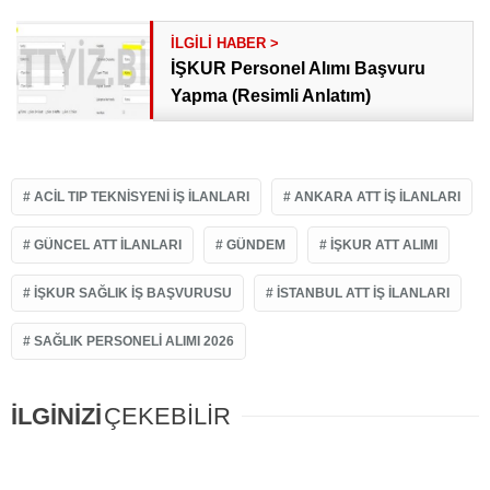
İŞKUR Personel Alımı Başvuru
Yapma (Resimli Anlatım)
ACIL TIP TEKNISYENI IŞ ILANLARI
ANKARA ATT IŞ ILANLARI
GÜNCEL ATT ILANLARI
GÜNDEM
IŞKUR ATT ALIMI
İŞKUR SAĞLIK IŞ BAŞVURUSU
İSTANBUL ATT IŞ ILANLARI
SAĞLIK PERSONELI ALIMI 2026
İLGİNİZİ
ÇEKEBİLİR