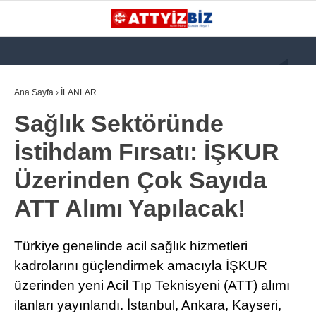
GALERİ
VİDEO
YAZARLAR
Ana Sayfa
›
İLANLAR
Sağlık Sektöründe
KATEGORİLER
İstihdam Fırsatı: İŞKUR
GÜNDEM
Üzerinden Çok Sayıda
112 ACİL
ATT Alımı Yapılacak!
KPSS
ATT
Türkiye genelinde acil sağlık hizmetleri
PARAMEDİK (AABT)
kadrolarını güçlendirmek amacıyla İŞKUR
üzerinden yeni Acil Tıp Teknisyeni (ATT) alımı
STK
ilanları yayınlandı. İstanbul, Ankara, Kayseri,
WhatsApp İhbar
İLANLAR