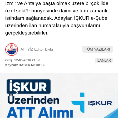
İzmir ve Antalya başta olmak üzere birçok ilde
Hattı
TERCİH ROBOTU
özel sektör bünyesinde daimi ve tam zamanlı
istihdam sağlanacak. Adaylar, İŞKUR e-Şube
üzerinden ilan numaralarıyla başvurularını
Facebook
gerçekleştirebilirler.
ATTYİZ Editör Ekibi
TÜM YAZILARI
Instagram
Giriş: 12-05-2026 21:56
İLANLAR
Kaynak: HABER MERKEZI
Youtube
TikTok
Dribbble
Telegram