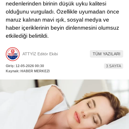
nedenlerinden birinin düşük uyku kalitesi
Hattı
TERCİH ROBOTU
olduğunu vurguladı. Özellikle uyumadan önce
maruz kalınan mavi ışık, sosyal medya ve
haber içeriklerinin beyin dinlenmesini olumsuz
Facebook
etkilediği belirtildi.
ATTYİZ Editör Ekibi
TÜM YAZILARI
Instagram
Giriş: 12-05-2026 00:30
3.SAYFA
Kaynak: HABER MERKEZI
Youtube
TikTok
Dribbble
Telegram