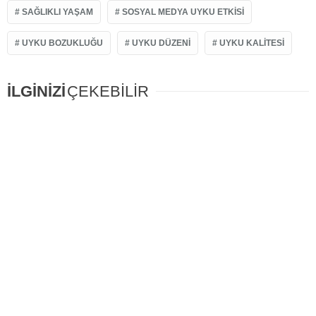
SAĞLIKLI YAŞAM
SOSYAL MEDYA UYKU ETKISI
UYKU BOZUKLUĞU
UYKU DÜZENI
UYKU KALITESI
İLGİNİZİ
ÇEKEBİLİR