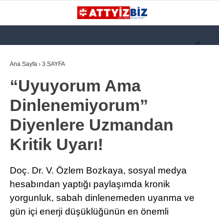
GALERİ
VİDEO
YAZARLAR
Ana Sayfa
›
3.SAYFA
“Uyuyorum Ama
KATEGORİLER
Dinlenemiyorum”
GÜNDEM
Diyenlere Uzmandan
112 ACİL
Kritik Uyarı!
KPSS
ATT
Doç. Dr. V. Özlem Bozkaya, sosyal medya
PARAMEDİK (AABT)
hesabından yaptığı paylaşımda kronik
yorgunluk, sabah dinlenemeden uyanma ve
STK
gün içi enerji düşüklüğünün en önemli
WhatsApp İhbar
İLANLAR