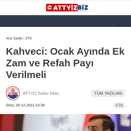
GALERİ
VİDEO
YAZARLAR
Ana Sayfa
›
STK
Kahveci: Ocak Ayında Ek
KATEGORİLER
Zam ve Refah Payı
GÜNDEM
Verilmeli
112 ACİL
KPSS
ATTYİZ Editör Ekibi
TÜM YAZILARI
ATT
Giriş: 20-12-2022 23:38
STK
PARAMEDİK (AABT)
STK
WhatsApp İhbar
İLANLAR