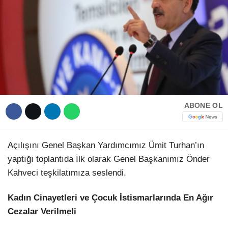
Hattı
TERCİH ROBOTU
Facebook
Instagram
ABONE OL
Youtube
Açılışını Genel Başkan Yardımcımız Ümit Turhan’ın
yaptığı toplantıda İlk olarak Genel Başkanımız Önder
TikTok
Kahveci teşkilatımıza seslendi.
Dribbble
Kadın Cinayetleri ve Çocuk İstismarlarında En Ağır
Cezalar Verilmeli
Telegram