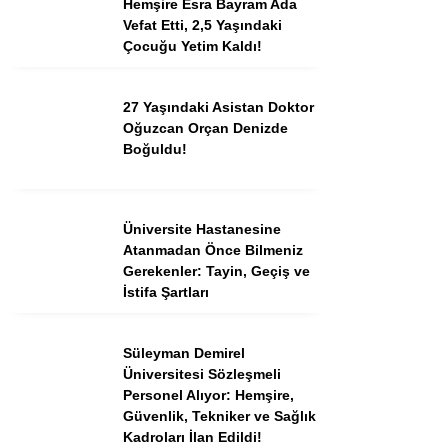
Hemşire Esra Bayram Ada
Vefat Etti, 2,5 Yaşındaki
Çocuğu Yetim Kaldı!
Instagram
27 Yaşındaki Asistan Doktor
Youtube
Oğuzcan Orçan Denizde
Boğuldu!
TikTok
Üniversite Hastanesine
Dribbble
Atanmadan Önce Bilmeniz
Gerekenler: Tayin, Geçiş ve
Telegram
İstifa Şartları
Süleyman Demirel
Üniversitesi Sözleşmeli
Personel Alıyor: Hemşire,
Güvenlik, Tekniker ve Sağlık
Kadroları İlan Edildi!