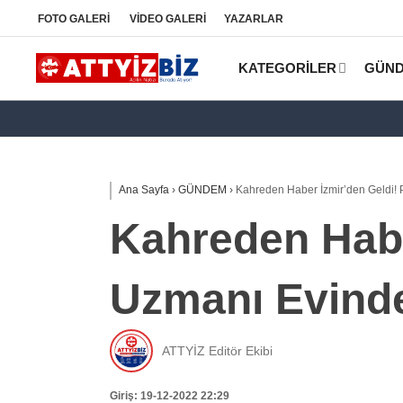
FOTO
GALERİ
VİDEO
GALERİ
YAZARLAR
KATEGORİLER
GÜN
Ana Sayfa
›
GÜNDEM
›
Kahreden Haber İzmir’den Geldi! P
Kahreden Haber
Uzmanı Evinde
ATTYİZ Editör Ekibi
Giriş: 19-12-2022 22:29