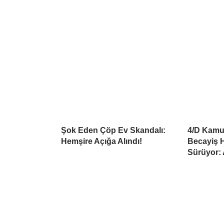
Şok Eden Çöp Ev Skandalı:
4/D Kamu 
Hemşire Açığa Alındı!
Becayiş H
Sürüyor: