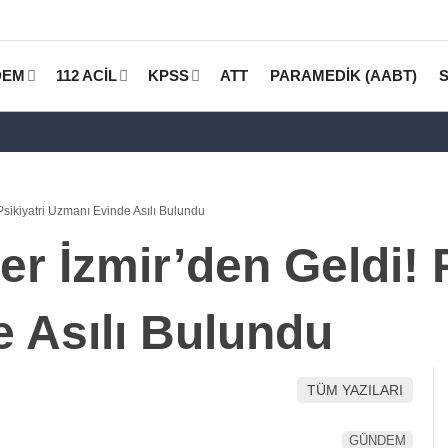
DEM
112 ACİL
KPSS
ATT
PARAMEDİK (AABT)
sikiyatri Uzmanı Evinde Asılı Bulundu
 İzmir’den Geldi! P
 Asılı Bulundu
TÜM YAZILARI
GÜNDEM