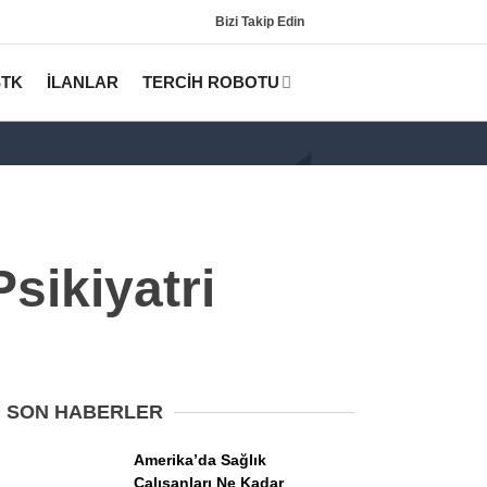
Bizi Takip Edin
STK
İLANLAR
TERCİH ROBOTU
sikiyatri
Gündem
KPSS
SON HABERLER
Tercih Robotu (Lisans)
Amerika’da Sağlık
Çalışanları Ne Kadar