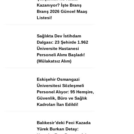
Tercih Robotu (Ön Lisans)
Kazanıyor? İşte Branş
Branş 2026 Güncel Maaş
Tercih Robotu (Lise)
Listesi!
Sağlıkta Dev İstihdam
Dalgası: 23 Şehirde 1.962
Üniversite Hastanesi
Personeli Alımı Başladı!
(Mülakatsız Alım)
Eskişehir Osmangazi
Üniversitesi Sözleşmeli
WhatsApp İhbar
Personel Alıyor: 95 Hemşire,
Hattı
Güvenlik, Büro ve Sağlık
Kadroları İlan Edildi!
Balıkesir’deki Feci Kazada
Facebook
Yürek Burkan Detay: