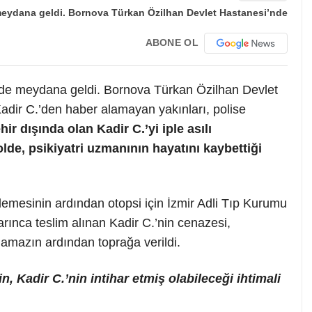
ABONE OL
vde meydana geldi. Bornova Türkan Özilhan Devlet
Kadir C.’den haber alamayan yakınları, polise
hir dışında olan Kadir C.’yi iple asılı
olde, psikiyatri uzmanının hayatını kaybettiği
lemesinin ardından otopsi için İzmir Adli Tıp Kurumu
arınca teslim alınan Kadir C.’nin cenazesi,
amazın ardından toprağa verildi.
n, Kadir C.’nin intihar etmiş olabileceği ihtimali