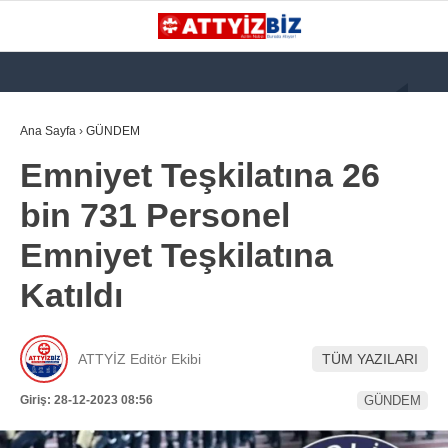
GALERİ
VİDEO
YAZARLAR
Ana Sayfa
›
GÜNDEM
Emniyet Teşkilatına 26
KATEGORİLER
bin 731 Personel
GÜNDEM
Emniyet Teşkilatına
112 ACİL
Katıldı
KPSS
ATT
ATTYİZ Editör Ekibi
TÜM YAZILARI
PARAMEDİK (AABT)
Giriş: 28-12-2023 08:56
GÜNDEM
STK
WhatsApp İhbar
İLANLAR