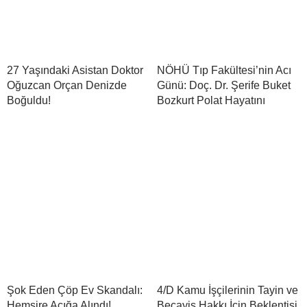
27 Yaşındaki Asistan Doktor
NÖHÜ Tıp Fakültesi’nin Acı
Oğuzcan Orçan Denizde
Günü: Doç. Dr. Şerife Buket
Boğuldu!
Bozkurt Polat Hayatını
Şok Eden Çöp Ev Skandalı:
4/D Kamu İşçilerinin Tayin ve
Hemşire Açığa Alındı!
Becayiş Hakkı İçin Beklentisi