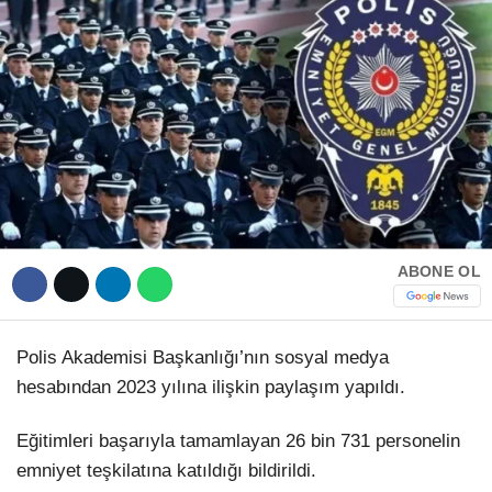
Hattı
TERCİH ROBOTU
Facebook
Instagram
ABONE OL
Youtube
TikTok
Polis Akademisi Başkanlığı’nın sosyal medya
hesabından 2023 yılına ilişkin paylaşım yapıldı.
Dribbble
Eğitimleri başarıyla tamamlayan 26 bin 731 personelin
emniyet teşkilatına katıldığı bildirildi.
Telegram