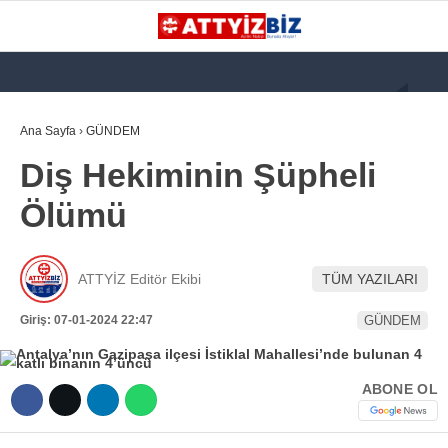
GALERİ
VİDEO
YAZARLAR
Ana Sayfa
›
GÜNDEM
Diş Hekiminin Şüpheli
KATEGORİLER
Ölümü
GÜNDEM
112 ACİL
ATTYİZ Editör Ekibi
TÜM YAZILARI
KPSS
Giriş: 07-01-2024 22:47
GÜNDEM
ATT
PARAMEDİK (AABT)
ABONE OL
STK
WhatsApp İhbar
İLANLAR