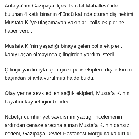
Hattı
Antalya’nın Gazipaşa ilçesi İstiklal Mahallesi’nde
TERCİH ROBOTU
bulunan 4 katlı binanın 4’üncü katında oturan diş hekimi
Mustafa K.’ye ulaşamayan yakınları polis ekiplerine
haber verdi.
Facebook
Mustafa K.’nin yaşadığı binaya gelen polis ekipleri,
kapıyı açan olmayınca çilingirden yardım istedi.
Instagram
Çilingir yardımıyla içeri giren polis ekipleri, diş hekimini
başından silahla vurulmuş halde buldu.
Youtube
Olay yerine sevk edilen sağlık ekipleri, Mustafa K.’nin
TikTok
hayatını kaybettiğini belirledi.
Dribbble
Nöbetçi cumhuriyet savcısının yaptığı incelemenin
ardından cenaze aracına alınan Mustafa K.’nin cansız
Telegram
bedeni, Gazipaşa Devlet Hastanesi Morgu’na kaldırıldı.