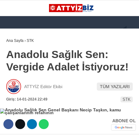
GALERİ
VİDEO
YAZARLAR
Ana Sayfa
›
STK
Anadolu Sağlık Sen:
KATEGORİLER
Vergide Adalet İstiyoruz!
GÜNDEM
112 ACİL
ATTYİZ Editör Ekibi
TÜM YAZILARI
KPSS
Giriş: 14-01-2024 22:49
STK
ATT
PARAMEDİK (AABT)
ABONE OL
STK
WhatsApp İhbar
İLANLAR