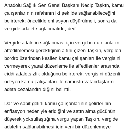
Hattı
Anadolu Sağlık Sen Genel Başkanı Necip Taşkın, kamu
TERCİH ROBOTU
çalışanlarının refahının iki şekilde sağlanabileceğini
belirterek; öncelikle enflasyon düşürülmeli, sonra da
vergide adalet sağlanmalıdır, dedi.
Facebook
Vergide adaletin sağlanması için vergi borcu olanların
affedilmemesi gerektiğinin altını çizen Taşkın, vergileri
bordro üzerinden kesilen kamu çalışanları ile vergisini
Instagram
vermeyerek yasal düzenleme ile affedilenler arasında
ciddi adaletsizlik olduğunu belirterek, vergisini düzenli
Youtube
ödeyen kamu çalışanları ile namuslu vatandaşların
adeta cezalandırıldığını belirtti.
TikTok
Dar ve sabit gelirli kamu çalışanlarının gelirlerinin
Dribbble
enflasyon nedeniyle eridiğini ve satın alma gücünün
düşerek yoksullaştığına vurgu yapan Taşkın, vergide
Telegram
adaletin sağlanabilmesi için yeni bir düzenlemeye