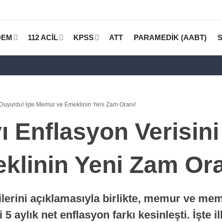
DEM
112 ACİL
KPSS
ATT
PARAMEDİK (AABT)
 Duyurdu! İşte Memur ve Emeklinin Yeni Zam Oranı!
 Enflasyon Verisini
linin Yeni Zam Ora
rilerini açıklamasıyla birlikte, memur ve m
aylık net enflasyon farkı kesinleşti. İşte ilk