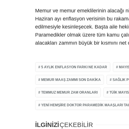
Memur ve memur emeklilerinin alacağı n
Haziran ayı enflasyon verisinin bu raka
edilmesiyle kesinleşecek. Başta aile heki
Paramedikler olmak üzere tüm kamu çalış
alacakları zammın büyük bir kısmını net 
5 AYLIK ENFLASYON FARKI NE KADAR
MAYIS
MEMUR MAAŞ ZAMMI SON DAKIKA
SAĞLIK 
TEMMUZ MEMUR ZAM ORANLARI
TÜIK MAYI
YENI HEMŞIRE DOKTOR PARAMEDIK MAAŞLARI TA
İLGİNİZİ
ÇEKEBİLİR