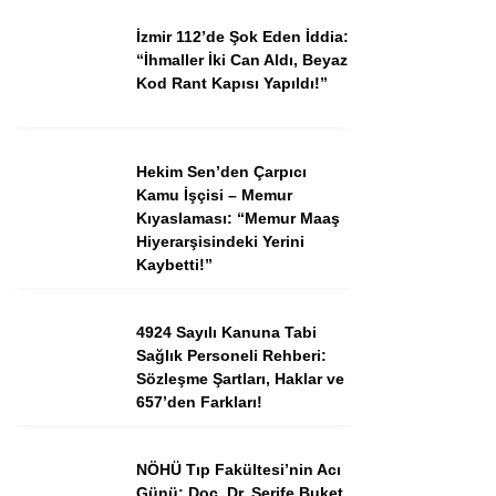
İzmir 112’de Şok Eden İddia:
“İhmaller İki Can Aldı, Beyaz
Instagram
Kod Rant Kapısı Yapıldı!”
Youtube
Hekim Sen’den Çarpıcı
Kamu İşçisi – Memur
TikTok
Kıyaslaması: “Memur Maaş
Hiyerarşisindeki Yerini
Dribbble
Kaybetti!”
Telegram
4924 Sayılı Kanuna Tabi
Sağlık Personeli Rehberi:
Sözleşme Şartları, Haklar ve
657’den Farkları!
NÖHÜ Tıp Fakültesi’nin Acı
Günü: Doç. Dr. Şerife Buket