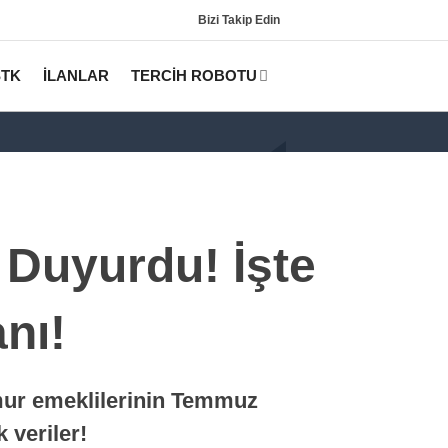
Bizi Takip Edin
STK
İLANLAR
TERCİH ROBOTU
 Duyurdu! İşte
nı!
Gündem
KPSS
emur emeklilerinin Temmuz
Tercih Robotu (Lisans)
 veriler!