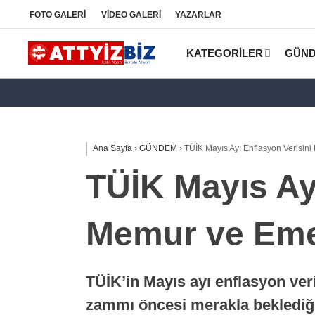
FOTO
GALERİ
VİDEO
GALERİ
YAZARLAR
KATEGORİLER
GÜN
Ana Sayfa
›
GÜNDEM
›
TÜİK Mayıs Ayı Enflasyon Verisini
TÜİK Mayıs Ayı
Memur ve Emek
TÜİK’in Mayıs ayı enflasyon ve
zammı öncesi merakla beklediği 5 