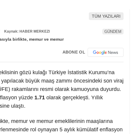
TÜM YAZILARI
7
Kaynak: HABER MERKEZI
GÜNDEM
ABONE OL
isinin gözü kulağı Türkiye İstatistik Kurumu’na
a yapılacak büyük maaş zammı öncesindeki son viraj
TÜFE) rakamlarını resmi olarak kamuoyuna duyurdu.
nflasyon yüzde
1.71
olarak gerçekleşti. Yıllık
ine ulaştı.
rlikte, memur ve memur emeklilerinin maaşlarına
lenmesinde rol oynayan 5 aylık kümülatif enflasyon