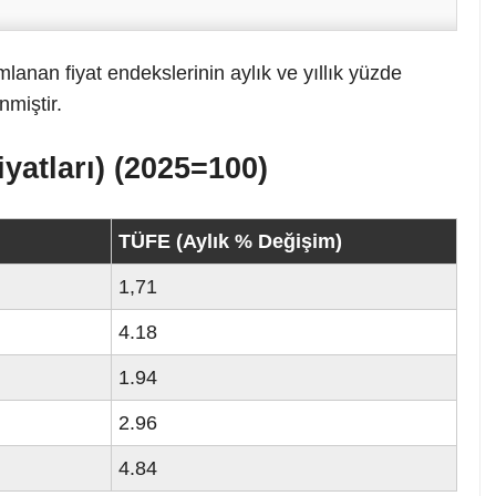
lanan fiyat endekslerinin aylık ve yıllık yüzde
nmiştir.
iyatları) (2025=100)
TÜFE (Aylık % Değişim)
1,71
4.18
1.94
2.96
4.84