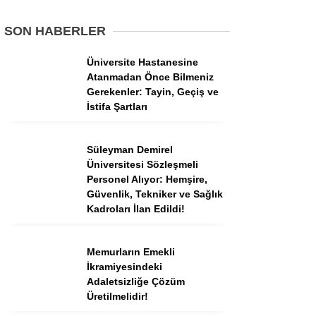
Tercih Robotu (Ön Lisans)
SON HABERLER
Tercih Robotu (Lise)
Üniversite Hastanesine
Atanmadan Önce Bilmeniz
Gerekenler: Tayin, Geçiş ve
İstifa Şartları
Süleyman Demirel
Üniversitesi Sözleşmeli
Personel Alıyor: Hemşire,
Güvenlik, Tekniker ve Sağlık
Kadroları İlan Edildi!
WhatsApp İhbar
Hattı
Memurların Emekli
İkramiyesindeki
Adaletsizliğe Çözüm
Üretilmelidir!
Facebook