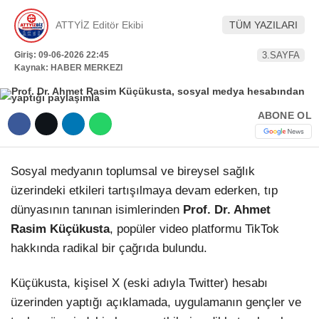
Hattı
ATTYİZ Editör Ekibi
TÜM YAZILARI
TERCİH ROBOTU
Giriş: 09-06-2026 22:45
3.SAYFA
Kaynak: HABER MERKEZI
Facebook
ABONE OL
Instagram
Sosyal medyanın toplumsal ve bireysel sağlık
Youtube
üzerindeki etkileri tartışılmaya devam ederken, tıp
dünyasının tanınan isimlerinden
Prof. Dr. Ahmet
TikTok
Rasim Küçükusta
, popüler video platformu TikTok
hakkında radikal bir çağrıda bulundu.
Dribbble
Küçükusta, kişisel X (eski adıyla Twitter) hesabı
üzerinden yaptığı açıklamada, uygulamanın gençler ve
Telegram