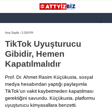
GALERİ
VİDEO
YAZARLAR
Ana Sayfa
›
3.SAYFA
TikTok Uyuşturucu
KATEGORİLER
Gibidir, Hemen
GÜNDEM
Kapatılmalıdır
112 ACİL
KPSS
Prof. Dr. Ahmet Rasim Küçükusta, sosyal
ATT
medya hesabından yaptığı paylaşımla
TikTok’un vakit kaybetmeden kapatılması
PARAMEDİK (AABT)
gerektiğini savundu. Küçükusta, platformu
STK
uyuşturucu kimyasallara benzetti.
WhatsApp İhbar
İLANLAR