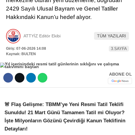
merkezine oturan yeni düzenleme, doğrudan
Hattı
2429 Sayılı Ulusal Bayram ve Genel Tatiller
TERCİH ROBOTU
Hakkındaki Kanun’u hedef alıyor.
Facebook
ATTYİZ Editör Ekibi
TÜM YAZILARI
Giriş: 07-06-2026 14:08
3.SAYFA
Kaynak: BULTEN
Instagram
ABONE OL
Youtube
TikTok
🚨 Flaş Gelişme: TBMM’ye Yeni Resmi Tatil Teklifi
Dribbble
Sunuldu! 21 Mart Günü Tamamen Tatil mi Oluyor?
İşte Milyonların Gözünü Çevirdiği Kanun Teklifinin
Detayları!
Telegram