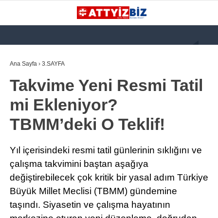
GALERİ
VİDEO
YAZARLAR
Ana Sayfa
›
3.SAYFA
Takvime Yeni Resmi Tatil
KATEGORİLER
mi Ekleniyor?
GÜNDEM
TBMM’deki O Teklif!
112 ACİL
KPSS
Yıl içerisindeki resmi tatil günlerinin sıklığını ve
ATT
çalışma takvimini baştan aşağıya
değiştirebilecek çok kritik bir yasal adım Türkiye
PARAMEDİK (AABT)
Büyük Millet Meclisi (TBMM) gündemine
STK
taşındı. Siyasetin ve çalışma hayatının
WhatsApp İhbar
İLANLAR