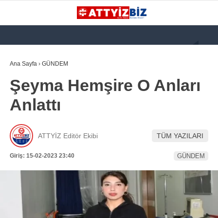
GALERİ
VİDEO
YAZARLAR
Ana Sayfa
›
GÜNDEM
Şeyma Hemşire O Anları
KATEGORİLER
Anlattı
GÜNDEM
112 ACİL
ATTYİZ Editör Ekibi
TÜM YAZILARI
KPSS
Giriş: 15-02-2023 23:40
GÜNDEM
ATT
PARAMEDİK (AABT)
STK
WhatsApp İhbar
İLANLAR