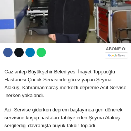
Hattı
TERCİH ROBOTU
Facebook
ABONE OL
Instagram
Gaziantep Büyükşehir Belediyesi İnayet Topçuoğlu
Youtube
Hastanesi Çocuk Servisinde görev yapan Şeyma
Alakuş, Kahramanmaraş merkezli depreme Acil Servise
TikTok
inerken yakalandı.
Dribbble
Acil Servise giderken deprem başlayınca geri dönerek
servisine koşup hastaları tahliye eden Şeyma Alakuş
sergilediği davranışla büyük takdir topladı.
Telegram