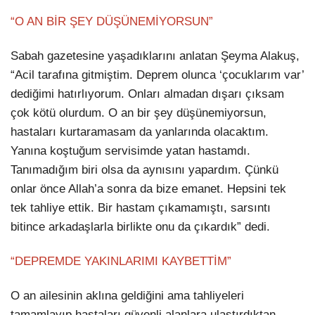
“O AN BİR ŞEY DÜŞÜNEMİYORSUN”
Sabah gazetesine yaşadıklarını anlatan Şeyma Alakuş,
“Acil tarafına gitmiştim. Deprem olunca ‘çocuklarım var’
dediğimi hatırlıyorum. Onları almadan dışarı çıksam
çok kötü olurdum. O an bir şey düşünemiyorsun,
hastaları kurtaramasam da yanlarında olacaktım.
Yanına koştuğum servisimde yatan hastamdı.
Tanımadığım biri olsa da aynısını yapardım. Çünkü
onlar önce Allah’a sonra da bize emanet. Hepsini tek
tek tahliye ettik. Bir hastam çıkamamıştı, sarsıntı
bitince arkadaşlarla birlikte onu da çıkardık” dedi.
“DEPREMDE YAKINLARIMI KAYBETTİM”
O an ailesinin aklına geldiğini ama tahliyeleri
tamamlayıp hastaları güvenli alanlara ulaştırdıktan