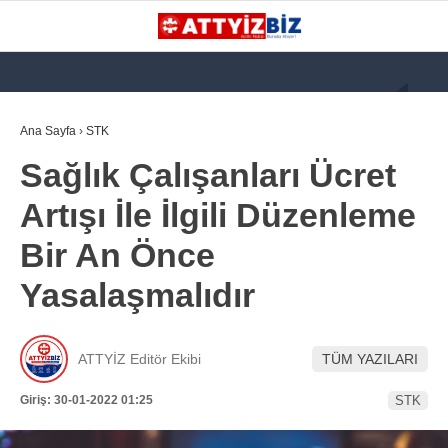
GALERİ
VİDEO
YAZARLAR
Ana Sayfa
›
STK
Sağlık Çalışanları Ücret
KATEGORİLER
Artışı İle İlgili Düzenleme
GÜNDEM
Bir An Önce
112 ACİL
Yasalaşmalıdır
KPSS
ATT
ATTYİZ Editör Ekibi
TÜM YAZILARI
PARAMEDİK (AABT)
Giriş: 30-01-2022 01:25
STK
STK
WhatsApp İhbar
İLANLAR