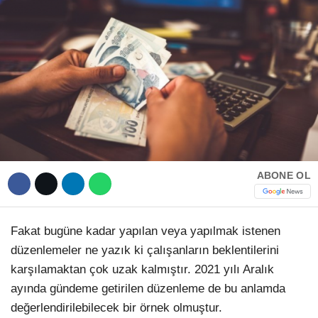
Hattı
TERCİH ROBOTU
Facebook
Instagram
ABONE OL
Youtube
TikTok
Fakat bugüne kadar yapılan veya yapılmak istenen
düzenlemeler ne yazık ki çalışanların beklentilerini
Dribbble
karşılamaktan çok uzak kalmıştır. 2021 yılı Aralık
ayında gündeme getirilen düzenleme de bu anlamda
Telegram
değerlendirilebilecek bir örnek olmuştur.