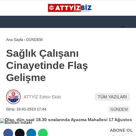
GALERİ
VİDEO
YAZARLAR
Ana Sayfa
›
GÜNDEM
Sağlık Çalışanı
KATEGORİLER
Cinayetinde Flaş
GÜNDEM
Gelişme
112 ACİL
KPSS
ATTYİZ Editör Ekibi
TÜM YAZILARI
ATT
Giriş: 10-01-2023 17:44
GÜNDEM
PARAMEDİK (AABT)
STK
ABONE OL
WhatsApp İhbar
İLANLAR