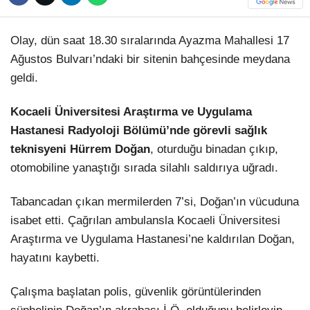
Hattı
TERCİH ROBOTU
Olay, dün saat 18.30 sıralarında Ayazma Mahallesi 17
Ağustos Bulvarı’ndaki bir sitenin bahçesinde meydana
geldi.
Facebook
Kocaeli Üniversitesi Araştırma ve Uygulama
Hastanesi Radyoloji Bölümü’nde görevli sağlık
Instagram
teknisyeni Hürrem Doğan
, oturduğu binadan çıkıp,
otomobiline yanaştığı sırada silahlı saldırıya uğradı.
Youtube
Tabancadan çıkan mermilerden 7’si, Doğan’ın vücuduna
TikTok
isabet etti. Çağrılan ambulansla Kocaeli Üniversitesi
Araştırma ve Uygulama Hastanesi’ne kaldırılan Doğan,
hayatını kaybetti.
Dribbble
Çalışma başlatan polis, güvenlik görüntülerinden
Telegram