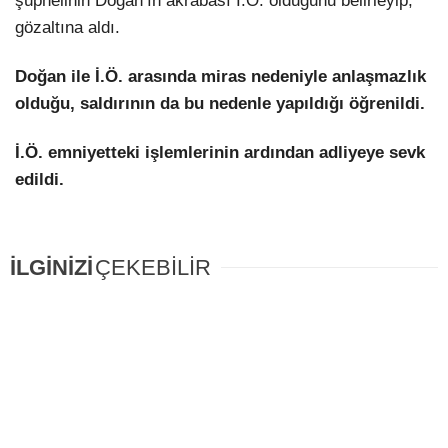
şüphelinin Doğan’ın akrabası İ.Ö. olduğunu belirleyip,
gözaltına aldı.
Doğan ile İ.Ö. arasında miras nedeniyle anlaşmazlık
olduğu, saldırının da bu nedenle yapıldığı öğrenildi.
İ.Ö.
emniyetteki işlemlerinin ardından adliyeye sevk
edildi.
İLGİNİZİ
ÇEKEBİLİR