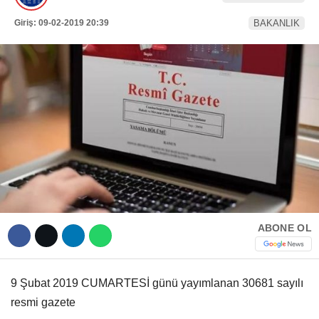
Hattı
Giriş: 09-02-2019 20:39
BAKANLIK
TERCİH ROBOTU
Facebook
Instagram
Youtube
TikTok
ABONE OL
Dribbble
9 Şubat 2019 CUMARTESİ günü yayımlanan 30681 sayılı
resmi gazete
Telegram