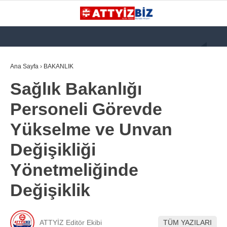
GALERİ
VİDEO
YAZARLAR
Ana Sayfa
›
BAKANLIK
Sağlık Bakanlığı
KATEGORİLER
Personeli Görevde
GÜNDEM
Yükselme ve Unvan
112 ACİL
Değişikliği
KPSS
Yönetmeliğinde
ATT
Değişiklik
PARAMEDİK (AABT)
STK
WhatsApp İhbar
ATTYİZ Editör Ekibi
TÜM YAZILARI
İLANLAR