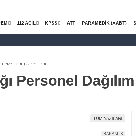
DEM
112 ACİL
KPSS
ATT
PARAMEDİK (AABT)
m Cetveli (PDC) Güncellendi
ğı Personel Dağılım
TÜM YAZILARI
BAKANLIK