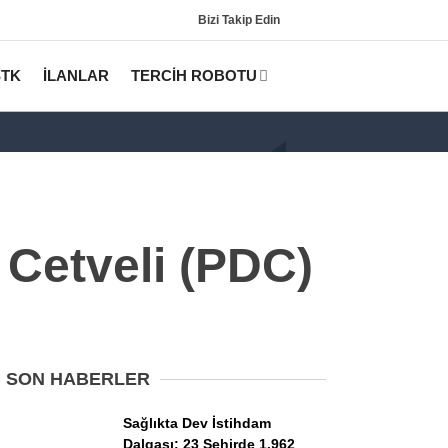
Bizi Takip Edin
STK
İLANLAR
TERCİH ROBOTU
 Cetveli (PDC)
Gündem
KPSS
SON HABERLER
Tercih Robotu (Lisans)
Sağlıkta Dev İstihdam
Dalgası: 23 Şehirde 1.962