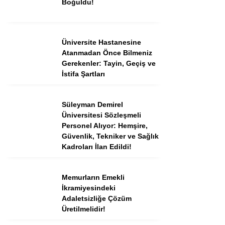
Boğuldu!
Instagram
Üniversite Hastanesine
Atanmadan Önce Bilmeniz
Youtube
Gerekenler: Tayin, Geçiş ve
İstifa Şartları
TikTok
Süleyman Demirel
Üniversitesi Sözleşmeli
Dribbble
Personel Alıyor: Hemşire,
Güvenlik, Tekniker ve Sağlık
Telegram
Kadroları İlan Edildi!
Memurların Emekli
İkramiyesindeki
Adaletsizliğe Çözüm
Üretilmelidir!