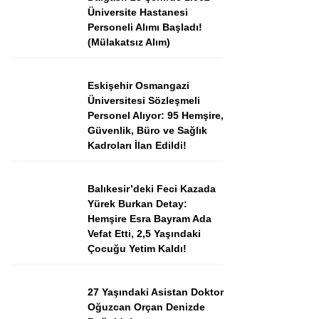
Tercih Robotu (Ön Lisans)
Üniversite Hastanesi
Personeli Alımı Başladı!
Tercih Robotu (Lise)
(Mülakatsız Alım)
Eskişehir Osmangazi
Üniversitesi Sözleşmeli
Personel Alıyor: 95 Hemşire,
Güvenlik, Büro ve Sağlık
Kadroları İlan Edildi!
Balıkesir’deki Feci Kazada
Yürek Burkan Detay:
WhatsApp İhbar
Hemşire Esra Bayram Ada
Hattı
Vefat Etti, 2,5 Yaşındaki
Çocuğu Yetim Kaldı!
27 Yaşındaki Asistan Doktor
Facebook
Oğuzcan Orçan Denizde