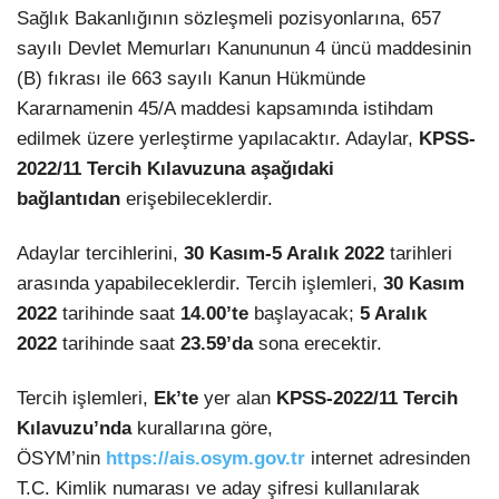
Sağlık Bakanlığının sözleşmeli pozisyonlarına, 657
sayılı Devlet Memurları Kanununun 4 üncü maddesinin
(B) fıkrası ile 663 sayılı Kanun Hükmünde
Kararnamenin 45/A maddesi kapsamında istihdam
edilmek üzere yerleştirme yapılacaktır. Adaylar,
KPSS-
2022/11 Tercih Kılavuzuna
aşağıdaki
bağlantıdan
erişebileceklerdir.
Adaylar tercihlerini,
30 Kasım-5 Aralık 2022
tarihleri
arasında yapabileceklerdir. Tercih işlemleri,
30 Kasım
2022
tarihinde
saat
14.00’te
başlayacak;
5 Aralık
2022
tarihinde saat
23.59’da
sona erecektir.
Tercih işlemleri,
Ek’te
yer alan
KPSS-2022/11 Tercih
Kılavuzu’nda
kurallarına göre,
ÖSYM’nin
https://ais.osym.gov.tr
internet adresinden
T.C. Kimlik numarası ve aday şifresi kullanılarak