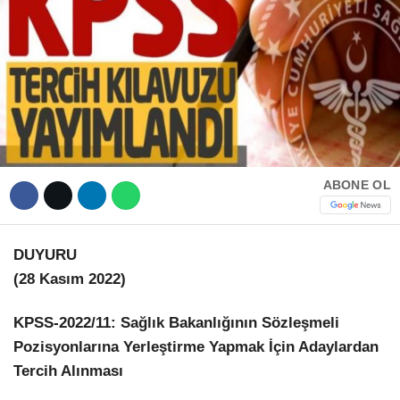
Hattı
TERCİH ROBOTU
Facebook
Instagram
ABONE OL
Youtube
DUYURU
(28 Kasım 2022)
TikTok
KPSS-2022/11: Sağlık Bakanlığının Sözleşmeli
Dribbble
Pozisyonlarına Yerleştirme Yapmak İçin Adaylardan
Tercih Alınması
Telegram