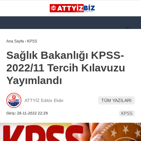
GALERİ
VİDEO
YAZARLAR
Ana Sayfa
›
KPSS
Sağlık Bakanlığı KPSS-
KATEGORİLER
2022/11 Tercih Kılavuzu
GÜNDEM
Yayımlandı
112 ACİL
KPSS
ATTYİZ Editör Ekibi
TÜM YAZILARI
ATT
Giriş: 28-11-2022 22:29
KPSS
PARAMEDİK (AABT)
STK
WhatsApp İhbar
İLANLAR