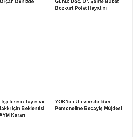
Orçan Denizde
Günü: Doç. Dr. Şerife Buket
Bozkurt Polat Hayatını
İşçilerinin Tayin ve
YÖK’ten Üniversite İdari
akkı İçin Beklentisi
Personeline Becayiş Müjdesi
 AYM Kararı