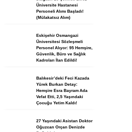
Tercih Robotu (Ön Lisans)
Üniversite Hastanesi
Personeli Alımı Başladı!
Tercih Robotu (Lise)
(Mülakatsız Alım)
Eskişehir Osmangazi
Üniversitesi Sözleşmeli
Personel Alıyor: 95 Hemşire,
Güvenlik, Büro ve Sağlık
Kadroları İlan Edildi!
Balıkesir’deki Feci Kazada
Yürek Burkan Detay:
WhatsApp İhbar
Hemşire Esra Bayram Ada
Hattı
Vefat Etti, 2,5 Yaşındaki
Çocuğu Yetim Kaldı!
27 Yaşındaki Asistan Doktor
Facebook
Oğuzcan Orçan Denizde