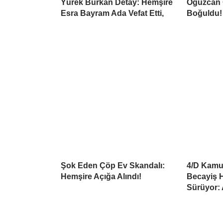
Yürek Burkan Detay: Hemşire
Oğuzcan 
Esra Bayram Ada Vefat Etti,
Boğuldu!
Şok Eden Çöp Ev Skandalı:
4/D Kamu 
Hemşire Açığa Alındı!
Becayiş H
Sürüyor: