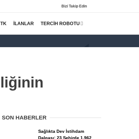
Bizi Takip Edin
STK
İLANLAR
TERCİH ROBOTU
iğinin
Gündem
KPSS
SON HABERLER
Tercih Robotu (Lisans)
Sağlıkta Dev İstihdam
Dalgası: 23 Şehirde 1.962