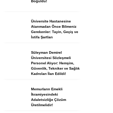
Boğuldu!
Instagram
Üniversite Hastanesine
Atanmadan Önce Bilmeniz
Youtube
Gerekenler: Tayin, Geçiş ve
İstifa Şartları
TikTok
Süleyman Demirel
Üniversitesi Sözleşmeli
Dribbble
Personel Alıyor: Hemşire,
Güvenlik, Tekniker ve Sağlık
Telegram
Kadroları İlan Edildi!
Memurların Emekli
İkramiyesindeki
Adaletsizliğe Çözüm
Üretilmelidir!