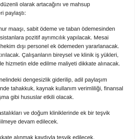
üzenli olarak artacağını ve mahsup
i paylaştı:
memur maaşı, sabit ödeme ve taban ödemesinden
sistanlara pozitif ayrımcılık yapılacak. Mesai
 hekim dışı personel ek ödemeden yararlanacak.
tırılacak. Çalışanların bireysel ve klinik iş yükleri,
ile hizmetin elde edilme maliyeti dikkate alınacak.
indeki dengesizlik giderilip, adil paylaşım
de tahakkuk, kaynak kullanım verimliliği, finansal
şma gibi hususlar etkili olacak.
alıkları ve doğum kliniklerinde ek bir teşvik
edilmeye devam edilecek.
kkate alınmak kaydıyla teşvik edilecek.