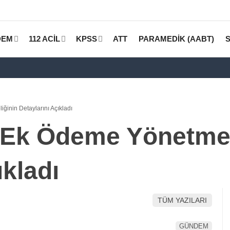
DEM
112 ACİL
KPSS
ATT
PARAMEDİK (AABT)
ğinin Detaylarını Açıkladı
 Ek Ödeme Yönetmel
ıkladı
TÜM YAZILARI
GÜNDEM