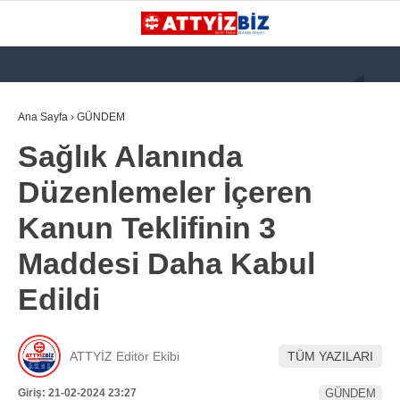
GALERİ
VİDEO
YAZARLAR
Ana Sayfa
›
GÜNDEM
Sağlık Alanında
KATEGORİLER
Düzenlemeler İçeren
GÜNDEM
Kanun Teklifinin 3
112 ACİL
Maddesi Daha Kabul
KPSS
Edildi
ATT
PARAMEDİK (AABT)
ATTYİZ Editör Ekibi
TÜM YAZILARI
STK
WhatsApp İhbar
Giriş: 21-02-2024 23:27
GÜNDEM
İLANLAR