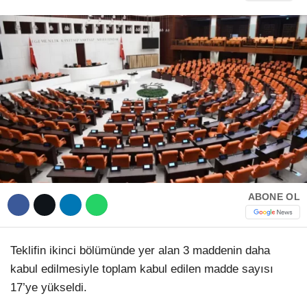
Hattı
TERCİH ROBOTU
Facebook
Instagram
Youtube
ABONE OL
TikTok
Teklifin ikinci bölümünde yer alan 3 maddenin daha
Dribbble
kabul edilmesiyle toplam kabul edilen madde sayısı
17’ye yükseldi.
Telegram