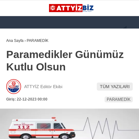
GALERİ
VİDEO
YAZARLAR
Ana Sayfa
›
PARAMEDİK
Paramedikler Günümüz
KATEGORİLER
Kutlu Olsun
GÜNDEM
112 ACİL
ATTYİZ Editör Ekibi
TÜM YAZILARI
KPSS
Giriş: 22-12-2023 00:00
PARAMEDİK
ATT
PARAMEDİK (AABT)
STK
WhatsApp İhbar
İLANLAR