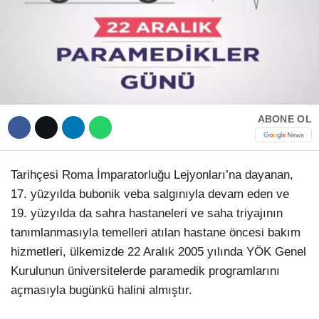
Hattı
TERCİH ROBOTU
Facebook
ABONE OL
Instagram
Tarihçesi Roma İmparatorluğu Lejyonları’na dayanan,
Youtube
17. yüzyılda bubonik veba salgınıyla devam eden ve
19. yüzyılda da sahra hastaneleri ve saha triyajının
TikTok
tanımlanmasıyla temelleri atılan hastane öncesi bakım
hizmetleri, ülkemizde 22 Aralık 2005 yılında YÖK Genel
Dribbble
Kurulunun üniversitelerde paramedik programlarını
açmasıyla bugünkü halini almıştır.
Telegram